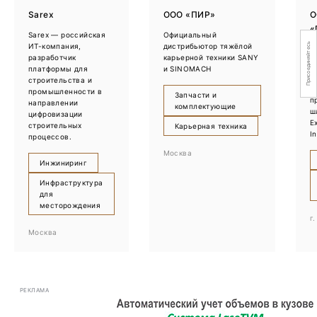
Sarex
ООО «ПИР»
О
«
Sarex — российская
Официальный
о
Присоединяйтесь
ИТ-компания,
дистрибьютор тяжёлой
Э
разработчик
карьерной техники SANY
платформы для
и SINOMACH
О
строительства и
п
промышленности в
Запчасти и
п
направлении
комплектующие
ш
цифровизации
E
строительных
Карьерная техника
I
процессов.
Москва
Инжиниринг
Инфраструктура
для
месторождения
г
Москва
РЕКЛАМА