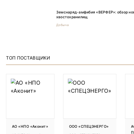
Земснаряд-амфибия «ВЕРФЕР»: обзор но
хвостохранилищ
Добыча
ТОП ПОСТАВЩИКИ
АО «НПО «Аконит»
ООО «СПЕЦЭНЕРГО»
А
П