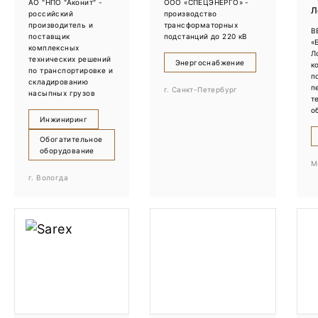
АО "НПО "Аконит" -
ООО «СПЕЦЭНЕРГО» -
Л
российский
производство
производитель и
трансформаторных
B
поставщик
подстанций до 220 кВ
«
комплексных
Л
технических решений
Энергоснабжение
к
по транспортировке и
п
складированию
п
г. Санкт-Петербург
насыпных грузов
т
о
Инжиниринг
Обогатительное
оборудование
М
г. Вологда