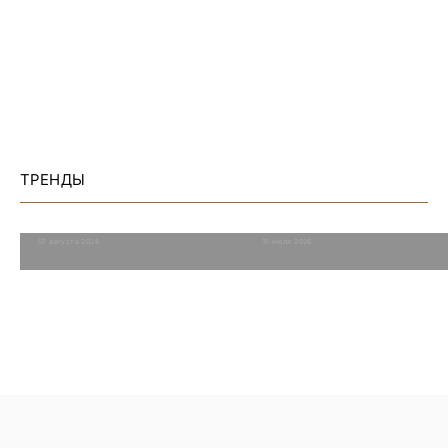
Металлы платиновой группы в
ТРЕНДЫ
России: запасы, месторождения и
Угольная отрасль: верим в
перспективы
светлое будущее?
07 августа 2026
31 июля 2026