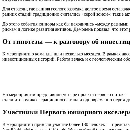
Для отрасли, где ранняя геологоразведка долгое время остава
ранних стадий традиционно считались «серой зоной»: такие а
До этого события юниоры как бы находились «между разными м
рискам и логике развития активов. Демодень показал, что этот
От гипотезы — к разговору об инвести
К мероприятию команды шли несколько месяцев. В рамках акс
инвестиционных историй. Работа велась и с геологическим обос
На мероприятии представили четыре проекта первого потока
стали итогом акселерационного этапа и одновременно перехо
Участники Первого юниорного акселер
В мероприятии приняли участие более 130 человек — предст
NordGold, «Мангазея», GV Gold (Высочайший), а также представ