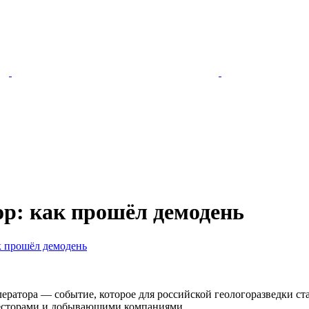
р: как прошёл демодень
к прошёл демодень
ератора — событие, которое для российской геологоразведки с
есторами и добывающими компаниями.