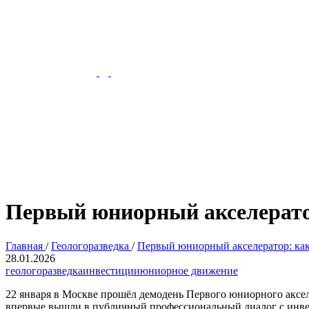
Первый юниорный акселерато
Главная
/
Геологоразведка
/
Первый юниорный акселератор: ка
28.01.2026
геологоразведка
инвестиции
юниорное движение
22 января в Москве прошёл демодень Первого юниорного аксел
впервые вышли в публичный профессиональный диалог с инв