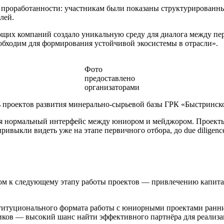
 проработанности: участникам были показаны структурированн
лей.
щих компаний создало уникальную среду для диалога между п
обходим для формирования устойчивой экосистемы в отрасли».
Фото
предоставлено
организаторами
 проектов развития минерально-сырьевой базы ГРК «Быстринско
лся нормальный интерфейс между юниором и мейджором. Проекты 
ивыкли видеть уже на этапе первичного отбора, до due diligence
дом к следующему этапу работы проектов — привлечению капитал
титуционального формата работы с юниорными проектами ранних
ков — высокий шанс найти эффективного партнёра для реализа