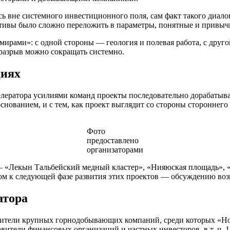
лась вне системного инвестиционного поля, сам факт такого диа
ктивы было сложно переложить в параметры, понятные и привыч
ирами»: с одной стороны — геология и полевая работа, с друг
 разрыв можно сокращать системно.
циях
елератора усилиями команд проекты последовательно дорабатыв
нованием, и с тем, как проект выглядит со стороны стороннего к
Фото
предоставлено
организаторами
 — «Лекын Тальбейский медный кластер», «Нияюская площадь»,
дом к следующей фазе развития этих проектов — обсуждению во
атора
авители крупных горнодобывающих компаний, среди которых «
ители финансовых организаций и частных инвесторов, в т. ч. 11