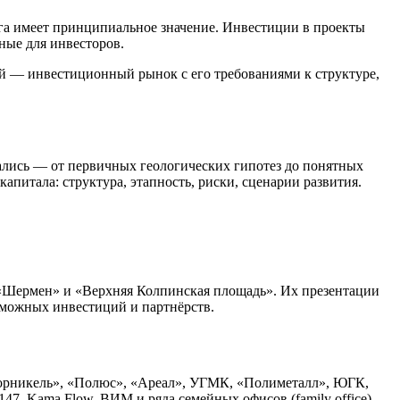
лога имеет принципиальное значение. Инвестиции в проекты
ные для инвесторов.
ой — инвестиционный рынок с его требованиями к структуре,
ались — от первичных геологических гипотез до понятных
апитала: структура, этапность, риски, сценарии развития.
 «Шермен» и «Верхняя Колпинская площадь». Их презентации
зможных инвестиций и партнёрств.
Норникель», «Полюс», «Ареал», УГМК, «Полиметалл», ЮГК,
47, Kama Flow, ВИМ и ряда семейных офисов (family office).