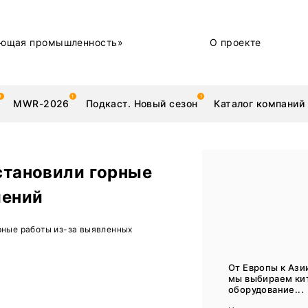
ющая промышленность»
О проекте
MWR-2026
Подкаст. Новый сезон
Каталог компаний
становили горные
шений
металлы
Новости
рные работы из-за выявленных
Техника и технологии
Нашими глазами | Репортажи с предприятий
От Европы к Азии
мы выбираем ки
Бренд
оборудование...