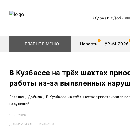
Журнал «Добыва
ГЛАВНОЕ МЕНЮ
Новости
УРиМ 2026
В Кузбассе на трёх шахтах прио
работы из-за выявленных нару
Геологоразведка
Редкоземельные 
Главная
/
Добыча
/
В Кузбассе на трёх шахтах приостановили го
Обогащение
Золото
нарушений
Добыча
Уголь
15.05.2026
Металлургия
Нефть
ДОБЫЧА УГЛЯ
КУЗБАСС