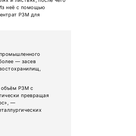
ях и листьях, после чего
 Из неё с помощью
ентрат РЗМ для
 промышленного
более — засев
хвостохранилищ,
 объём РЗМ с
тически превращая
рс», —
еталлургических