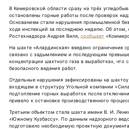
В Кемеровской области сразу на трёх угледобы
остановлены горные работы после проверок над
Основанием стали нарушения промышленной без
ходе инспекций за последнюю неделю. Об этом, 
Ростехнадзора Андрея Виля,
сообщает
«Коммерс
На шахте «Алардинская» введено ограничение с
связано с задымлением и последующим превыш
концентрации шахтного газа в выработках, что 
безопасного ведения работ.
Отдельные нарушения зафиксированы на шахтоу
входящем в структуру Угольной компании «Сил
подтопление горных выработок после отключени
привело к остановке производственного процес
Третьим объектом стала шахта имени В. И. Лен
«Южному Кузбассу». По данным надзорного ведо
подготовило необходимую проектную документ