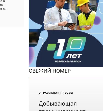
е в
ДОМ 2026
по-
 в...
MiningWorld Russia 2025
Уголь России и Майнинг 2025
Рудник 2024 | Обзор выставки
В помощь шахтёру 2024
Уголь России и Майнинг 2024
Mining World Russia 2024
СВЕЖИЙ НОМЕР
ВСЕ СПЕЦПРОЕКТЫ
Журнал «Нефтегазовая промышленность»
ОТРАCЛЕВАЯ ПРЕССА
Добывающая