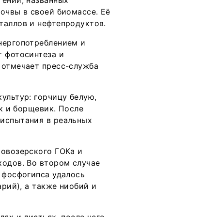
тений, названных
очвы в своей биомассе. Её
таллов и нефтепродуктов.
нергопотреблением и
т фотосинтеза и
 отмечает пресс-служба
ультур: горчицу белую,
ик и борщевик. После
 испытания в реальных
Ловозерского ГОКа и
ходов. Во втором случае
 фосфогипса удалось
арий), а также ниобий и