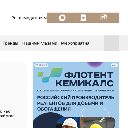
Рекламодателям
Тренды
Нашими глазами
Мероприятия
РЕКЛАМА
Уголь России и Майнинг 2026
MiningWorld Russia 2026
ДП Подкаст. Новый сезон
: как
тайское
Рудник 2025