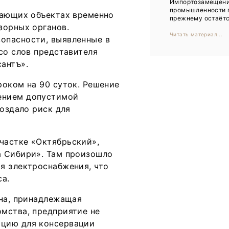
Импортозамещени
Тренды
промышленности 
вающих объектах временно
прежнему остаётся
Интервью
зорных органов.
Читать материал...
опасности, выявленные в
Мероприятия
со слов представителя
антъ».
Каталог компаний
роком на 90 суток. Решение
ением допустимой
создало риск для
частке «Октябрьский»,
а Сибири». Там произошло
я электроснабжения, что
са.
ина, принадлежащая
мства, предприятие не
ацию для консервации