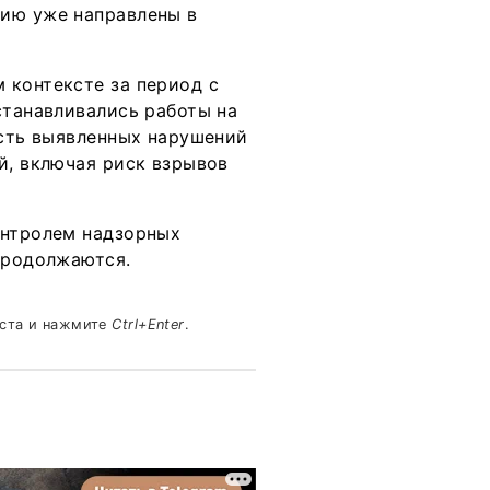
нию уже направлены в
 контексте за период с
станавливались работы на
асть выявленных нарушений
й, включая риск взрывов
онтролем надзорных
продолжаются.
кста и нажмите
Ctrl+Enter
.