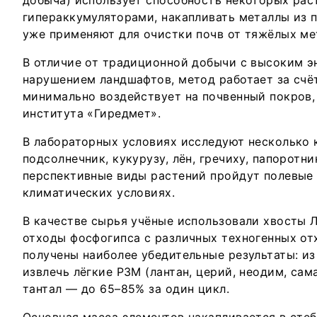
добыча) использует способность некоторых рас
гипераккумуляторами, накапливать металлы из п
уже применяют для очистки почв от тяжёлых ме
В отличие от традиционной добычи с высоким э
нарушением ландшафтов, метод работает за счё
минимально воздействует на почвенный покров,
института «Гиредмет».
В лабораторных условиях исследуют несколько к
подсолнечник, кукурузу, лён, гречиху, папоротн
перспективные виды растений пройдут полевые
климатических условиях.
В качестве сырья учёные использовали хвосты 
отходы фосфогипса с различных техногенных от
получены наиболее убедительные результаты: из
извлечь лёгкие РЗМ (лантан, церий, неодим, сам
тантал — до 65–85% за один цикл.