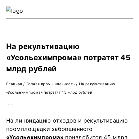
Ре
Жу
О 
На рекультивацию
«Усольехимпрома» потратят 45
млрд рублей
Главная
/
Горная промышленность
/
На рекультивацию
«Усольехимпрома» потратят 45 млрд рублей
23.12.2020
На ликвидацию отходов и рекультивацию
промплощадки заброшенного
«Усольехимпрома»
понадобится 45 млрд