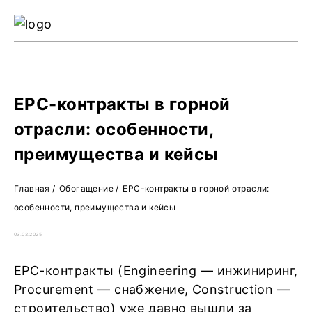
Ре
Жу
О 
EPC-контракты в горной
отрасли: особенности,
преимущества и кейсы
Главная
/
Обогащение
/
EPC-контракты в горной отрасли:
особенности, преимущества и кейсы
03.02.2025
EPC-контракты (Engineering — инжиниринг,
Procurement — снабжение, Construction —
строительство) уже давно вышли за