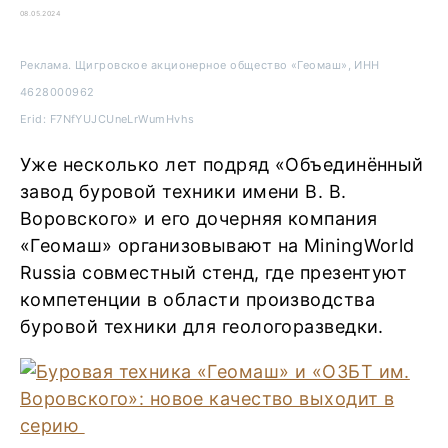
08.05.2024
Реклама. Щигровское акционерное общество «Геомаш», ИНН
4628000962
Erid: F7NfYUJCUneLrWumHvhs
Уже несколько лет подряд «Объединённый
завод буровой техники имени В. В.
Воровского» и его дочерняя компания
«Геомаш» организовывают на MiningWorld
Russia совместный стенд, где презентуют
компетенции в области производства
буровой техники для геологоразведки.