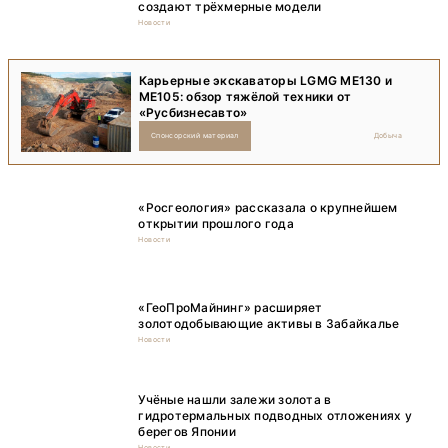
создают трёхмерные модели
Новости
Карьерные экскаваторы LGMG ME130 и
ME105: обзор тяжёлой техники от
«Русбизнесавто»
Спонсорский материал
Добыча
«Росгеология» рассказала о крупнейшем
открытии прошлого года
Новости
«ГеоПроМайнинг» расширяет
золотодобывающие активы в Забайкалье
Новости
Учёные нашли залежи золота в
гидротермальных подводных отложениях у
берегов Японии
Новости