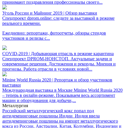
принимают поздравления профессионалы своего...
Уголь России и Майнинг 2019 | Обзор выставки
Спецпроект dprom.online: следите за выставкой в режиме
реального времени.
Ежедневно: репортажи, фотоотчеты, обзоры стендов
участников и релизы с...
COVID-2019 | Добывающая отрасль в режиме карантина
Спецпроект DPROM-НОНСТОП. Актуальные задачи и
современные решения. Достижения и рекорды. Мнения и
прогнозы. Работа отрасли в условиях новой...
Mining World Russia 2020 | Репортаж и обзор участников
выставки
Международная выставка в Москве Mining World Russia 2020
– теперь в онлайн-режиме. Показываем весь ассортимент
машин и оборудования для добычи,...
Металлургия
Российский металлургический кокс попал под
антидемпинговые пошлины Индии
Индия ввела
антидемпинговые пошлины на импорт металлургического
кокса из России, Австралии, Китая, Колумбии, Индонезии и