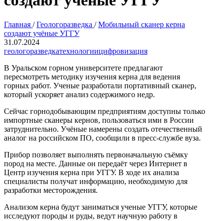
создают учёные УГГУ
Главная
/
Геологоразведка
/
Мобильный сканер керна
создают учёные УГГУ
31.07.2024
геологоразведка
технологии
цифровизация
В Уральском горном университете предлагают
пересмотреть методику изучения керна для ведения
горных работ. Ученые разработали портативный сканер,
который ускоряет анализ содержимого недр.
Сейчас горнодобывающим предприятиям доступны только
импортные сканеры кернов, пользоваться ими в России
затруднительно. Учёные намерены создать отечественный
аналог на российском ПО, сообщили в пресс-службе вуза.
Прибор позволяет выполнять первоначальную съёмку
пород на месте. Данные он передаёт через Интернет в
Центр изучения керна при УГГУ. В ходе их анализа
специалисты получат информацию, необходимую для
разработки месторождения.
Анализом керна будут заниматься ученые УГГУ, которые
исследуют породы и руды, ведут научную работу в