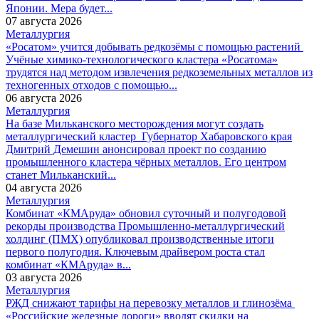
Японии. Мера будет...
07 августа 2026
Металлургия
«Росатом» учится добывать редкозёмы с помощью растений
Учёные химико-технологического кластера «Росатома»
трудятся над методом извлечения редкоземельных металлов из
техногенных отходов с помощью...
06 августа 2026
Металлургия
На базе Мильканского месторождения могут создать
металлургический кластер
Губернатор Хабаровского края
Дмитрий Демешин анонсировал проект по созданию
промышленного кластера чёрных металлов. Его центром
станет Мильканский...
04 августа 2026
Металлургия
Комбинат «КМАруда» обновил суточный и полугодовой
рекорды производства
Промышленно-металлургический
холдинг (ПМХ) опубликовал производственные итоги
первого полугодия. Ключевым драйвером роста стал
комбинат «КМАруда» в...
03 августа 2026
Металлургия
РЖД снижают тарифы на перевозку металлов и глинозёма
«Российские железные дороги» вводят скидки на