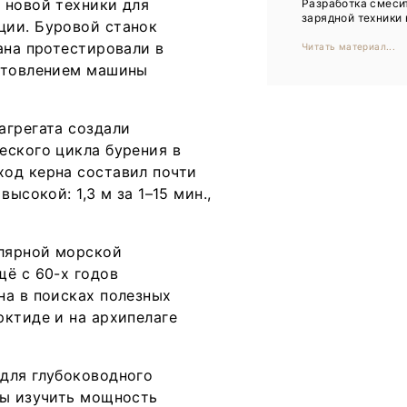
 новой техники для
Разработка смеси
Тренды
зарядной техники н
ции. Буровой станок
Интервью
ана протестировали в
Читать материал...
готовлением машины
Мероприятия
агрегата создали
Каталог компаний
еского цикла бурения в
од керна составил почти
ысокой: 1,3 м за 1–15 мин.,
лярной морской
щё с 60-х годов
на в поисках полезных
рктиде и на архипелаге
для глубоководного
бы изучить мощность