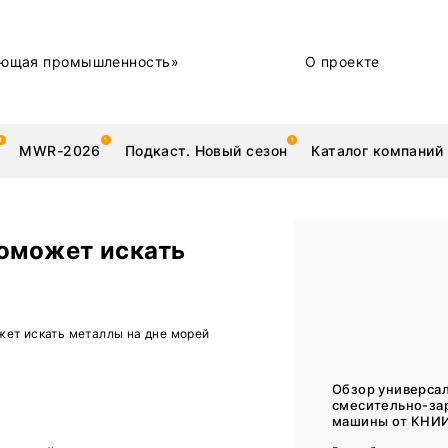
ющая промышленность»
О проекте
MWR-2026
Подкаст. Новый сезон
Каталог компаний
оможет искать
металлы
Новости
ет искать металлы на дне морей
Техника и технологии
Нашими глазами | Репортажи с предприятий
Обзор универса
смесительно-за
Бренд
машины от КНИ