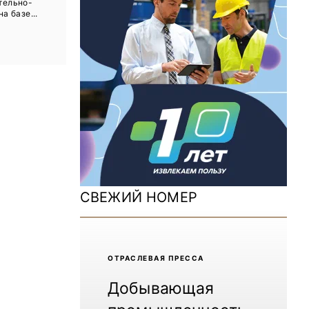
тельно-
ДОМ 2026
а базе...
MiningWorld Russia 2025
Уголь России и Майнинг 2025
Рудник 2024 | Обзор выставки
В помощь шахтёру 2024
Уголь России и Майнинг 2024
Mining World Russia 2024
СВЕЖИЙ НОМЕР
ВСЕ СПЕЦПРОЕКТЫ
Журнал «Нефтегазовая промышленность»
ОТРАCЛЕВАЯ ПРЕССА
Добывающая