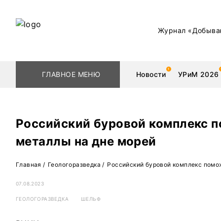
Журнал «Добыва
ГЛАВНОЕ МЕНЮ
Новости
УРиМ 2026
Российский буровой комплекс п
металлы на дне морей
Геологоразведка
Редкоземельные 
Главная
/
Геологоразведка
/
Российский буровой комплекс помож
Обогащение
Золото
07.08.2023
Добыча
Уголь
ГЕОЛОГОРАЗВЕДКА
ШЕЛЬФ
Металлургия
Нефть