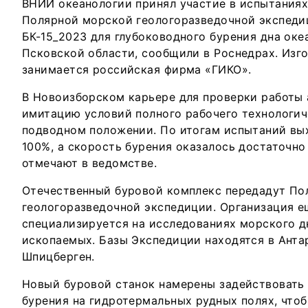
ВНИИ океанологии принял участие в испытаниях
Полярной морской геологоразведочной экспеди
БК-15_2023 для глубоководного бурения дна оке
Псковской области, сообщили в Роснедрах. Из
занимается российская фирма «ГИКО».
В Новоизборском карьере для проверки работы 
имитацию условий полного рабочего технологич
подводном положении. По итогам испытаний вых
100%, а скорость бурения оказалось достаточно в
отмечают в ведомстве.
Отечественный буровой комплекс передадут По
геологоразведочной экспедиции. Организация е
специализируется на исследованиях морского д
ископаемых. Базы Экспедиции находятся в Анта
Шпицберген.
Новый буровой станок намерены задействовать 
бурения на гидротермальных рудных полях, что