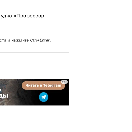
судно «Профессор
кста и нажмите
Ctrl+Enter
.