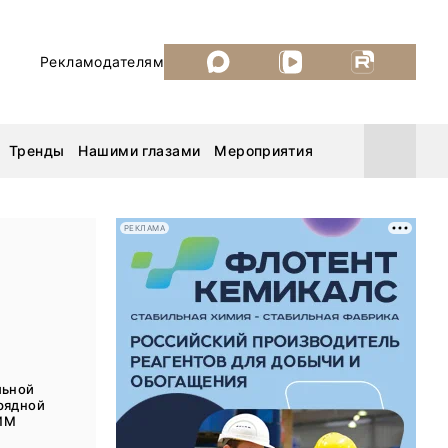
Рекламодателям
Тренды
Нашими глазами
Мероприятия
РЕКЛАМА
Уголь России и Майнинг 2026
MiningWorld Russia 2026
ДП Подкаст. Новый сезон
льной
рядной
Рудник 2025
ИМ