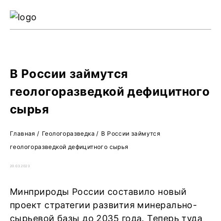
Ре
Жу
О 
В России займутся
геологоразведкой дефицитного
сырья
Главная
/
Геологоразведка
/
В России займутся
геологоразведкой дефицитного сырья
20.03.2023
Минприроды России составило новый
проект стратегии развития минерально-
сырьевой базы до 2035 года. Теперь туда