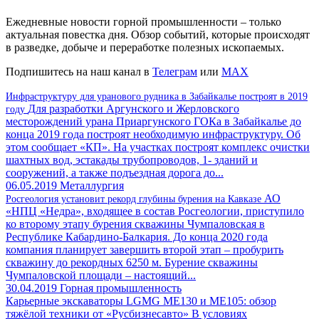
Ежедневные новости горной промышленности – только
актуальная повестка дня. Обзор событий, которые происходят
в разведке, добыче и переработке полезных ископаемых.
Подпишитесь на наш канал в
Телеграм
или
MAX
Инфраструктуру для уранового рудника в Забайкалье построят в 2019
Для разработки Аргунского и Жерловского
году
месторождений урана Приаргунского ГОКа в Забайкалье до
конца 2019 года построят необходимую инфраструктуру. Об
этом сообщает «КП». На участках построят комплекс очистки
шахтных вод, эстакады трубопроводов, 1- зданий и
сооружений, а также подъездная дорога до...
06.05.2019
Металлургия
АО
Росгеология установит рекорд глубины бурения на Кавказе
«НПЦ «Недра», входящее в состав Росгеологии, приступило
ко второму этапу бурения скважины Чумпаловская в
Республике Кабардино-Балкария. До конца 2020 года
компания планирует завершить второй этап – пробурить
скважину до рекордных 6250 м. Бурение скважины
Чумпаловской площади – настоящий...
30.04.2019
Горная промышленность
Карьерные экскаваторы LGMG ME130 и ME105: обзор
тяжёлой техники от «Русбизнесавто»
В условиях