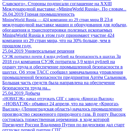
Славского». Стороны подписали соглашение на XXIII
Международной выставке «MiningWorld Russia». По словам...
26.04.2019
Горная промышленность
В 23-я
MiningWorld Russia — 424 компании из 29 стран мира
международной выставке машин и оборудования для добычи,
обогащения и транспортировки полезных ископаемых
MiningWorld Russia в этом году принимают участие 424
компании из 29 стран мира, что на 30% больше, чем в
прошлом году.
25.04.2019
Универсальные решения
За
СУЭК потратил почти 4 млрд рублей на безопасность в шахтах
2018 год компания СУЭК потратила 3,9 млрд рублей на
охрану труда и обеспечение промышленной безопасности в
шахтах. Об этом ТАСС сообщил замначальника управления
промышленной безопасности предприятия Артём Сальников.
Большая часть средств была направлена на обеспечение
безопасности труда на...
25.04.2019
Добыча
«НОВАТЭК» начал отгружать СПГ с завода «Криогаз-Высоцк»
«НОВАТЭК» объявил 24 апреля, что на заводе «Криогаз-
Высоцк» (Ленинградская область) началось промышленное
производство сжиженного природного газа. В порту Высоцк
состоялась торжественная церемония, в ходе которой
Президент России Владимир Путин по видеосвязи дал старт
отгрузке первой партии СПГ....