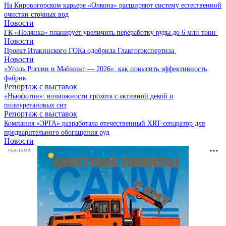
На Кировогорском карьере «Олкона» расширяют систему естественной
очистки сточных вод
Новости
ГК «Полянка» планирует увеличить переработку руды до 6 млн тонн
Новости
Проект Итакинского ГОКа одобрила Главгосэкспертиза
Новости
«Уголь России и Майнинг — 2026»: как повысить эффективность
фабрик
Репортаж с выставок
«Ньюфотон»: возможности грохота с активной декой и
полиуретановых сит
Репортаж с выставок
Компания «ЭРГА» разработала отечественный XRT-сепаратор для
предварительного обогащения руд
Новости
РЕКЛАМА