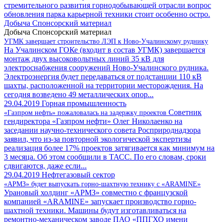
стремительного развития горнодобывающей отрасли вопрос
обновления парка карьерной техники стоит особенно остро.
Добыча
Спонсорский материал
Добыча
Спонсорский материал
УГМК завершает строительство ЛЭП к Ново-Учалинскому руднику
На Учалинском ГОКе (входит в состав УГМК) завершается
монтаж двух высоковольтных линий 35 кВ для
электроснабжения сооружений Ново-Учалинского рудника.
Электроэнергия будет передаваться от подстанции 110 кВ
шахты, расположенной на территории месторождения. На
сегодня возведено 49 металлических опор...
29.04.2019
Горная промышленность
Советник
«Газпром нефть» пожаловалась на задержку проектов
гендиректора «Газпром нефти» Олег Николаенко на
заседании научно-технического совета Росприроднадзора
заявил, что из-за повторной экологической экспертизы
реализация более 17% проектов затягивается как минимум на
3 месяца. Об этом сообщили в ТАСС. По его словам, сроки
сдвигаются, даже если...
29.04.2019
Нефтегазовый сектор
«АРМЗ» будет выпускать горно-шахтную технику с «ARAMINE»
Урановый холдинг «АРМЗ» совместно с французской
компанией «ARAMINE» запускает производство горно-
шахтной техники. Машины будут изготавливаться на
ремонтно-механическом заводе ПАО «ППГХО имени