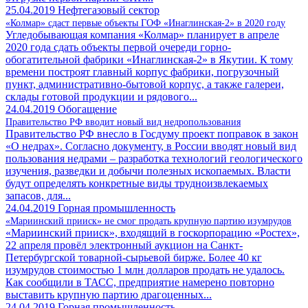
25.04.2019
Нефтегазовый сектор
«Колмар» сдаст первые объекты ГОФ «Инаглинская-2» в 2020 году
Угледобывающая компания «Колмар» планирует в апреле
2020 года сдать объекты первой очереди горно-
обогатительной фабрики «Инаглинская-2» в Якутии. К тому
времени построят главный корпус фабрики, погрузочный
пункт, административно-бытовой корпус, а также галереи,
склады готовой продукции и рядового...
24.04.2019
Обогащение
Правительство РФ вводит новый вид недропользования
Правительство РФ внесло в Госдуму проект поправок в закон
«О недрах». Согласно документу, в России вводят новый вид
пользования недрами – разработка технологий геологического
изучения, разведки и добычи полезных ископаемых. Власти
будут определять конкретные виды трудноизвлекаемых
запасов, для...
24.04.2019
Горная промышленность
«Мариинский прииск» не смог продать крупную партию изумрудов
«Мариинский прииск», входящий в госкорпорацию «Ростех»,
22 апреля провёл электронный аукцион на Санкт-
Петербургской товарной-сырьевой бирже. Более 40 кг
изумрудов стоимостью 1 млн долларов продать не удалось.
Как сообщили в ТАСС, предприятие намерено повторно
выставить крупную партию драгоценных...
24.04.2019
Горная промышленность