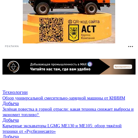
РЕКЛАМА
Технологии
Обзор универсальной смесительно-зарядной машины от КНИИМ
Добыча
Зелёная повестка в горной отрасли: какая техника снижает выбросы и
экономит топливо?
Добыча
Карьерные экскаваторы LGMG ME130 и ME105: обзор тяжёлой
техники от «Русбизнесавто»
Добыча