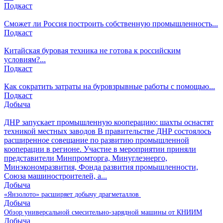
Подкаст
Сможет ли Россия построить собственную промышленность...
Подкаст
Китайская буровая техника не готова к российским
условиям?...
Подкаст
Как сократить затраты на буровзрывные работы с помощью...
Подкаст
Добыча
ДНР запускает промышленную кооперацию: шахты оснастят
техникой местных заводов
В правительстве ДНР состоялось
расширенное совещание по развитию промышленной
кооперации в регионе. Участие в мероприятии приняли
представители Минпромторга, Минуглеэнерго,
Минэкономразвития, Фонда развития промышленности,
Союза машиностроителей, а...
Добыча
«Янзолото» расширяет добычу драгметаллов
Добыча
Обзор универсальной смесительно-зарядной машины от КНИИМ
Добыча