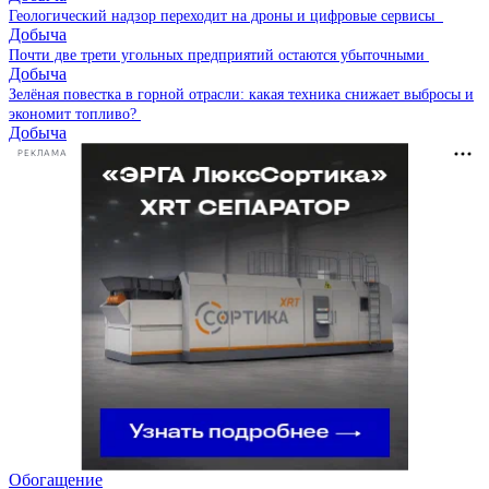
Геологический надзор переходит на дроны и цифровые сервисы
Добыча
Почти две трети угольных предприятий остаются убыточными
Добыча
Зелёная повестка в горной отрасли: какая техника снижает выбросы и
экономит топливо?
Добыча
РЕКЛАМА
Обогащение