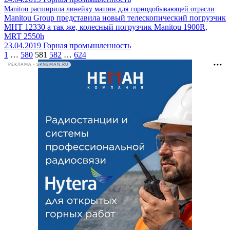
Manitou расширила линейку машин для горнодобывающей отрасли
Manitou Group представила новый телескопический погрузчик
MHT 12330 а так же, колесный погрузчик Manitou 1900R,
MRT 2550h
23.04.2019
Горная промышленность
1
…
580
581
582
…
624
РЕКЛАМА • SKNEMAN.RU