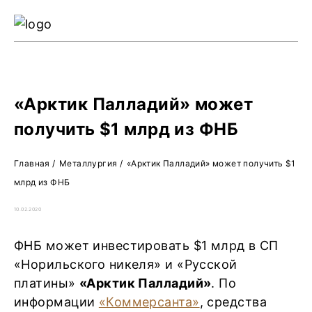
Ре
Жу
О 
«Арктик Палладий» может
получить $1 млрд из ФНБ
Главная
/
Металлургия
/
«Арктик Палладий» может получить $1
млрд из ФНБ
10.02.2020
ФНБ может инвестировать $1 млрд в СП
«Норильского никеля» и «Русской
платины»
«Арктик Палладий»
. По
информации
«Коммерсанта»
, средства