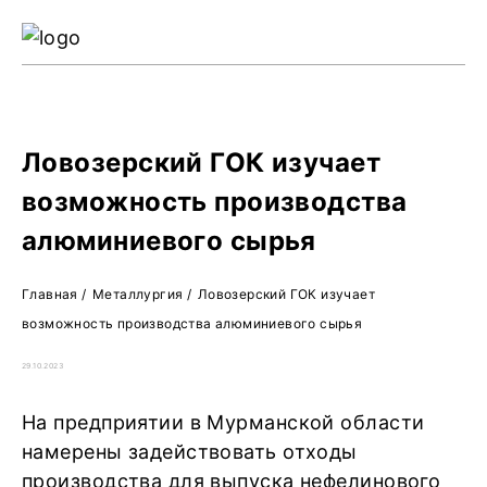
Ре
Жу
О 
Ловозерский ГОК изучает
возможность производства
алюминиевого сырья
Главная
/
Металлургия
/
Ловозерский ГОК изучает
возможность производства алюминиевого сырья
29.10.2023
На предприятии в Мурманской области
намерены задействовать отходы
производства для выпуска нефелинового