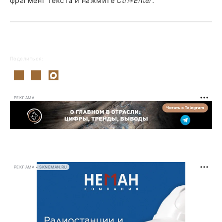
фрагмент текста и нажмите
Ctrl+Enter
.
Поделиться:
РЕКЛАМА
РЕКЛАМА • SKNEMAN.RU