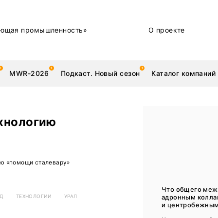
ющая промышленность»
О проекте
MWR-2026
Подкаст. Новый сезон
Каталог компаний
хнологию
металлы
Новости
ю «помощи сталевару»
Техника и технологии
Нашими глазами | Репортажи с предприятий
Что общего меж
адронным колл
ОД
ТЕХНОЛОГИИ
УРАЛ
Бренд
и центробежным