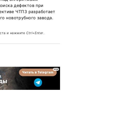
поиска дефектов при
пективе ЧТПЗ разработает
о новотрубного завода.
кста и нажмите
Ctrl+Enter
.