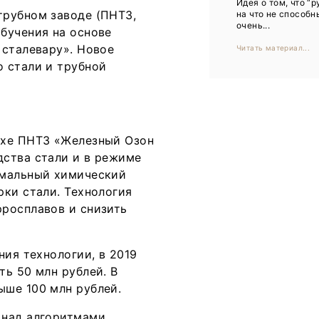
Идея о том, что “р
Тренды
трубном заводе (ПНТЗ,
на что не способн
очень...
бучения на основе
Интервью
 сталевару». Новое
Читать материал...
Мероприятия
 стали и трубной
Каталог компаний
ехе ПНТЗ «Железный Озон
дства стали и в режиме
имальный химический
рки стали. Технология
росплавов и снизить
ния технологии, в 2019
ь 50 млн рублей. В
ыше 100 млн рублей.
 над алгоритмами