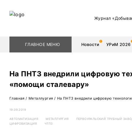
Журнал «Добыва
ГЛАВНОЕ МЕНЮ
Новости
УРиМ 2026
На ПНТЗ внедрили цифровую те
«помощи сталевару»
Геологоразведка
Редкоземельные 
Главная
/
Металлургия
/
На ПНТЗ внедрили цифровую технологи
Обогащение
Золото
19.09.2019
Добыча
Уголь
АВТОМАТИЗАЦИЯ
МЕТАЛЛУРГИЯ
ПЕРВОУРАЛЬСКИЙ ТРУБНЫЙ ЗАВ
Металлургия
Нефть
ЦИФРОВИЗАЦИЯ
ЧТПЗ