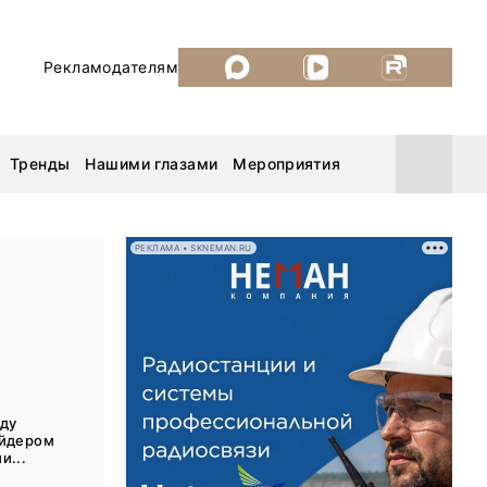
Рекламодателям
Тренды
Нашими глазами
Мероприятия
РЕКЛАМА • SKNEMAN.RU
Уголь России и Майнинг 2026
MiningWorld Russia 2026
ДП Подкаст. Новый сезон
ду
айдером
Рудник 2025
и...