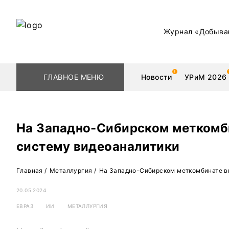
Журнал «Добыва
ГЛАВНОЕ МЕНЮ
Новости
УРиМ 2026
На Западно-Сибирском меткомб
систему видеоаналитики
Геологоразведка
Редкоземельные 
Главная
/
Металлургия
/
На Западно-Сибирском меткомбинате в
Обогащение
Золото
20.05.2024
Добыча
Уголь
ЕВРАЗ
ИИ
МЕТАЛЛУРГИЯ
Металлургия
Нефть