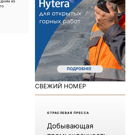
одним из
ДОМ 2026
по
MiningWorld Russia 2025
Уголь России и Майнинг 2025
Рудник 2024 | Обзор выставки
В помощь шахтёру 2024
Уголь России и Майнинг 2024
Mining World Russia 2024
СВЕЖИЙ НОМЕР
ВСЕ СПЕЦПРОЕКТЫ
Журнал «Нефтегазовая промышленность»
ОТРАCЛЕВАЯ ПРЕССА
Добывающая