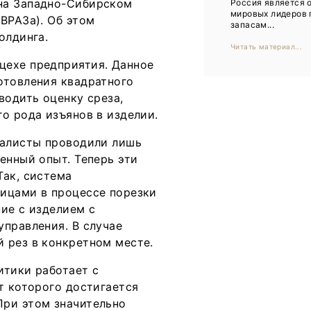
на Западно-Сибирском
Россия является 
Тренды
мировых лидеров 
ВРАЗа). Об этом
запасам...
Интервью
олдинга.
Читать материал...
Мероприятия
цехе предприятия. Данное
отовления квадратного
водить оценку среза,
Каталог компаний
о рода изъянов в изделии.
иалисты проводили лишь
енный опыт. Теперь эти
Так, система
ицами в процессе порезки
ие с изделием с
управления. В случае
 рез в конкретном месте.
итики работает с
т которого достигается
При этом значительно