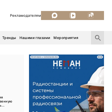
Рекламодателям
Тренды
Нашими глазами
Мероприятия
РЕКЛАМА • SKNEMAN.RU
Уголь России и Майнинг 2026
MiningWorld Russia 2026
ДП Подкаст. Новый сезон
ия
твенную
Рудник 2025
...