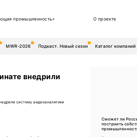
ющая промышленность»
О проекте
MWR-2026
Подкаст. Новый сезон
Каталог компаний
инате внедрили
металлы
Новости
недрили систему видеоаналитики
Техника и технологии
Нашими глазами | Репортажи с предприятий
Сможет ли Росс
построить собс
Бренд
промышленность