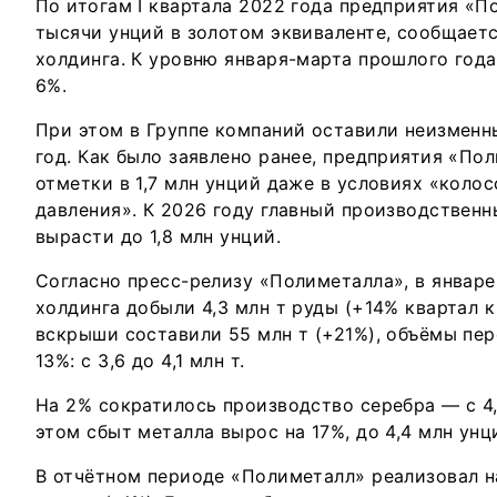
По итогам I квартала 2022 года предприятия «П
тысячи унций в золотом эквиваленте, сообщаетс
холдинга. К уровню января-марта прошлого года
6%.
При этом в Группе компаний оставили неизменн
год. Как было заявлено ранее, предприятия «П
отметки в 1,7 млн унций даже в условиях «коло
давления». К 2026 году главный производствен
вырасти до 1,8 млн унций.
Согласно пресс-релизу «Полиметалла», в январ
холдинга добыли 4,3 млн т руды (+14% квартал к
вскрыши составили 55 млн т (+21%), объёмы пе
13%: с 3,6 до 4,1 млн т.
На 2% сократилось производство серебра — с 4,
этом сбыт металла вырос на 17%, до 4,4 млн унц
В отчётном периоде «Полиметалл» реализовал н