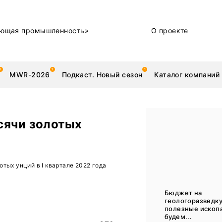
ющая промышленность»
О проекте
MWR-2026
Подкаст. Новый сезон
Каталог компаний
сячи золотых
металлы
Новости
тых унций в I квартале 2022 года
Техника и технологии
Нашими глазами | Репортажи с предприятий
Бюджет на
геологоразведку
Бренд
полезные ископ
будем...