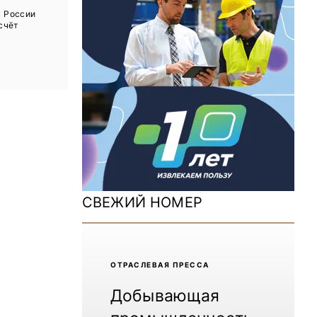
ДОМ 2026
в России
 счёт
MiningWorld Russia 2025
Уголь России и Майнинг 2025
Рудник 2024 | Обзор выставки
В помощь шахтёру 2024
Уголь России и Майнинг 2024
Mining World Russia 2024
СВЕЖИЙ НОМЕР
ВСЕ СПЕЦПРОЕКТЫ
Журнал «Нефтегазовая промышленность»
ОТРАCЛЕВАЯ ПРЕССА
Добывающая