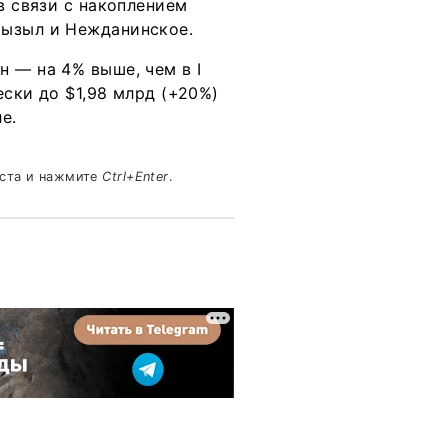
в связи с накоплением
Кызыл и Нежданинское.
 — на 4% выше, чем в I
ески до $1,98 млрд (+20%)
е.
кста и нажмите
Ctrl+Enter
.