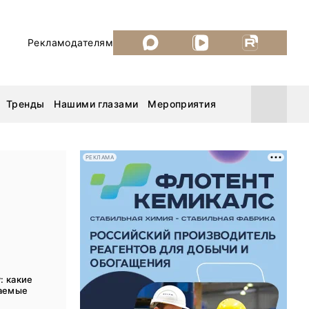
Рекламодателям
Тренды
Нашими глазами
Мероприятия
РЕКЛАМА
Уголь России и Майнинг 2026
MiningWorld Russia 2026
ДП Подкаст. Новый сезон
: какие
Рудник 2025
аемые