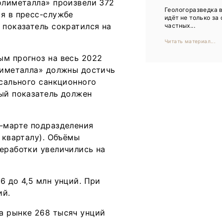
олиметалла» произвели 372
Тренды
Геологоразведка 
я в пресс-службе
идёт не только за
Интервью
 показатель сократился на
частных...
Читать материал...
Мероприятия
ым прогноз на весь 2022
олиметалла» должны достичь
Каталог компаний
ссального санкционного
ный показатель должен
е-марте подразделения
 кварталу). Объёмы
реработки увеличились на
6 до 4,5 млн унций. При
ий.
а рынке 268 тысяч унций