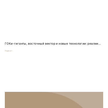
ГОКи-гиганты, восточный вектор и новые технологии: реалии...
Подкаст