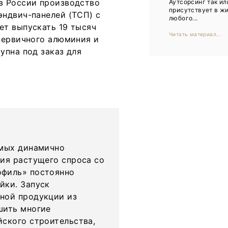
 в России производство
Аутсорсинг так ил
Тренды
присутствует в ж
ндвич-панелей (ТСП) с
любого...
Интервью
ет выпускать 19 тысяч
Читать материал...
первичного алюминия и
Мероприятия
упна под заказ для
Каталог компаний
амых динамично
ния растущего спроса со
офиль» постоянно
йки. Запуск
ной продукции из
шить многие
йского строительства,