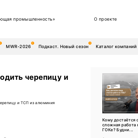
ющая промышленность»
О проекте
MWR-2026
Подкаст. Новый сезон
Каталог компаний
водить черепицу и
металлы
Новости
черепицу и ТСП из алюминия
Техника и технологии
Нашими глазами | Репортажи с предприятий
Кому достаётся 
сложная работа 
Бренд
ГОКе? Будни...