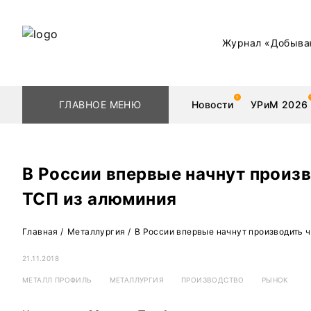
Журнал «Добыва
ГЛАВНОЕ МЕНЮ
Новости
УРиМ 2026
В России впервые начнут произ
ТСП из алюминия
Геологоразведка
Редкоземельные 
Главная
/
Металлургия
/
В России впервые начнут производить 
Обогащение
Золото
21.11.2018
Добыча
Уголь
МЕТАЛЛ ПРОФИЛЬ
МЕТАЛЛУРГИЯ
ПРОИЗВОДСТВО
РЫНОК
Металлургия
Нефть