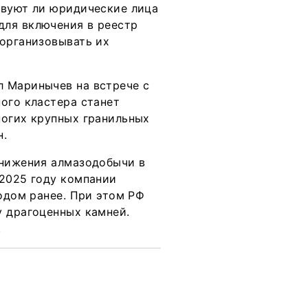
твуют ли юридические лица
для включения в реестр
 организовывать их
л Маринычев на встрече с
ого кластера станет
ногих крупных гранильных
н.
снижения алмазодобычи в
 2025 году компании
годом ранее. При этом РФ
у драгоценных камней.
.