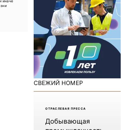
и иначе
ДОМ 2026
изни
MiningWorld Russia 2025
Уголь России и Майнинг 2025
Рудник 2024 | Обзор выставки
В помощь шахтёру 2024
Уголь России и Майнинг 2024
Mining World Russia 2024
СВЕЖИЙ НОМЕР
ВСЕ СПЕЦПРОЕКТЫ
Журнал «Нефтегазовая промышленность»
ОТРАCЛЕВАЯ ПРЕССА
Добывающая