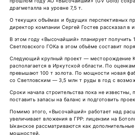
прошлом году АО «Высочайший» (GV Gold) сохр
драгметалла на уровне 7,5 т.
О текущих объёмах и будущих перспективных п
директор компании Сергей Гостев рассказал в 
В этом году «Высочайший» планирует получить 1
Светловского ГОКа в этом объёме составит пор
Следующий крупный проект — месторождение К
располагается в Иркутской области. По оценкам
превышают 100 т золота. По мощности новая фа
со Светловским — 3,5 млн т руды в год с возм
Сроки начала строительства пока не известны,
поставить запасы на баланс и подготовить прое
Помимо этого, «Высочайший» работает над рас
увеличивает вложения в ГРР: лицензии на Ботол
Ыканское рассматриваются как дополнительные
мощностей.