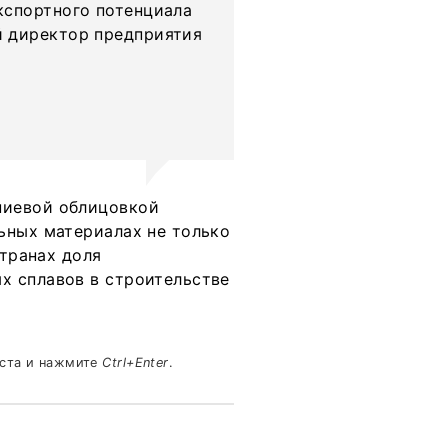
кспортного потенциала
й директор предприятия
ниевой облицовкой
ьных материалах не только
странах доля
х сплавов в строительстве
кста и нажмите
Ctrl+Enter
.