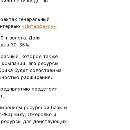
анило производство
роектах генеральный
интервью
«Интерфаксу»
.
0 т золота. Доля
ядка 30–35%.
расный, которое также
 компании, его ресурсы
брика будет сопоставима
ожностью расширения.
 предприятию предстоит
кт.
ширением ресурсной базы и
о-Жарчиху, Ожерелье и
 ресурсы для действующих