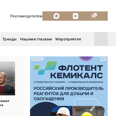
Рекламодателям
Тренды
Нашими глазами
Мероприятия
РЕКЛАМА
Уголь России и Майнинг 2026
MiningWorld Russia 2026
ДП Подкаст. Новый сезон
самая
на
Рудник 2025