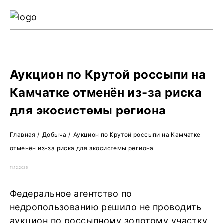
Ре
Жу
О 
Аукцион по Крутой россыпи на
Камчатке отменён из-за риска
для экосистемы региона
Главная
/
Добыча
/
Аукцион по Крутой россыпи на Камчатке
отменён из-за риска для экосистемы региона
11.12.2025
Федеральное агентство по
недропользованию решило не проводить
аукцион по россыпному золотому участку