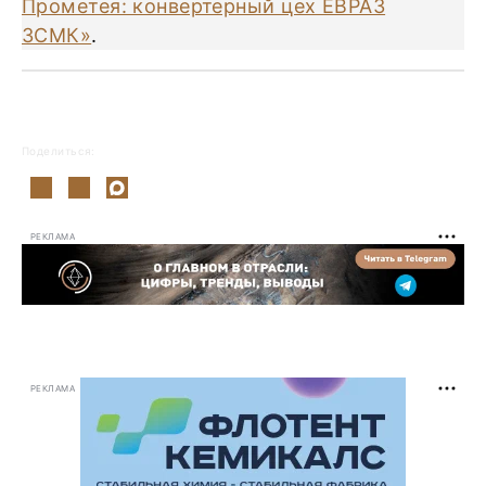
Прометея: конвертерный цех ЕВРАЗ
ЗСМК»
.
Поделиться:
РЕКЛАМА
РЕКЛАМА