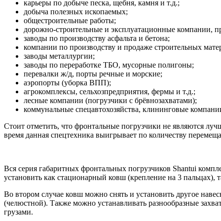
карьеры по добыче песка, щебня, камня и т.д.;
добыча полезных ископаемых;
общестроительные работы;
дорожно-строительные и эксплуатационные компании, пре
заводы по производству асфальта и бетона;
компании по производству и продаже строительных мате
заводы металлургии;
заводы по переработке ТБО, мусорные полигоны;
перевалки ж/д, порты речные и морские;
аэропорты (уборка ВПП);
агрокомплексы, сельхозпредприятия, фермы и т.д.;
лесные компании (погрузчики с брёвнозахватами);
коммунальные спецавтохозяйства, клининговые компани
Стоит отметить, что фронтальные погрузчики не являются лучш
время данная спецтехника выигрывает по количеству перемещае
Вся серия габаритных фронтальных погрузчиков Shantui компл
установить как стационарный ковш (крепление на 3 пальцах), 
Во втором случае ковш можно снять и установить другое нав
(челюстной). Также можно устанавливать разнообразные захва
грузами.