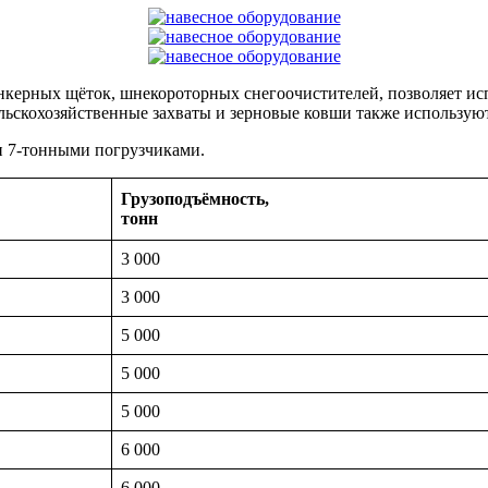
нкерных щёток, шнекороторных снегоочистителей, позволяет ис
ельскохозяйственные захваты и зерновые ковши также используют
- и 7-тонными погрузчиками.
Грузоподъёмность,
тонн
3 000
3 000
5 000
5 000
5 000
6 000
6 000