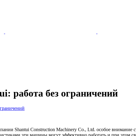
i: работа без ограничений
 ограничений
нии Shantui Construction Machinery Co., Ltd. особое внимание 
истиками эти машины могут эффективно работать и при этом св