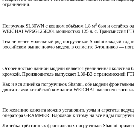
ограничений.
3
Погрузчик SL30WN с ковшом объёмом 1,8 м
был и остаётся о
WEICHAI WP6G125E201 мощностью 125 л. с. Трансмиссия ГТР 
Тем не менее модельный ряд погрузчиков Shantui каждый год 
российском рынке новую модель в сегменте 3-тонников — пог
Особенностью данной модели является увеличенная колёсная ба
кромкой. Производитель выпускает L39-B3 с трансмиссией ГТ
Как и вся линейка погрузчиков Shantui, обе модели фронтальн
двигателями китайской компании WEICHAI экологического кла
По желанию клиента можно установить узлы и агрегаты веду
оператора GRAMMER. Вдобавок к этому на все виды погрузчик
Линейка трёхтонных фронтальных погрузчиков Shantui применяе