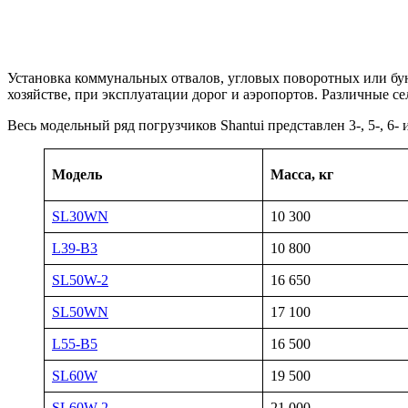
Установка коммунальных отвалов, угловых поворотных или бу
хозяйстве, при эксплуатации дорог и аэропортов. Различные с
Весь модельный ряд погрузчиков Shantui представлен 3-, 5-, 6
Модель
Масса, кг
SL30WN
10 300
L39-B3
10 800
SL50W-2
16 650
SL50WN
17 100
L55-B5
16 500
SL60W
19 500
SL60W-2
21 000