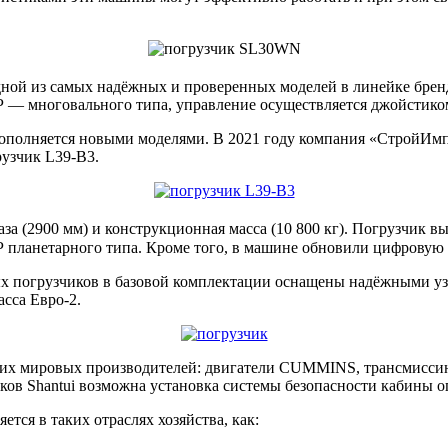
дной из самых надёжных и проверенных моделей в линейке бренд
— многовального типа, управление осуществляется джойстико
пополняется новыми моделями. В 2021 году компания «СтройИмп
рузчик L39-B3.
за (2900 мм) и конструкционная масса (10 800 кг). Погрузчик в
Р планетарного типа. Кроме того, в машине обновили цифровую
ых погрузчиков в базовой комплектации оснащены надёжными узл
сса Евро-2.
щих мировых производителей: двигатели CUMMINS, трансмисси
ов Shantui возможна установка системы безопасности кабины оп
тся в таких отраслях хозяйства, как: