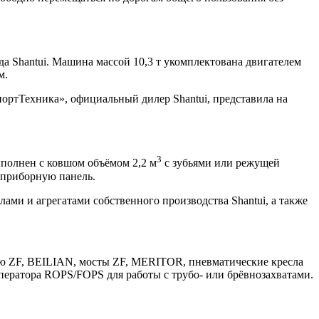
а Shantui. Машина массой 10,3 т укомплектована двигателем
м.
ортТехника», официальный дилер Shantui, представила на
3
ыполнен с ковшом объёмом 2,2 м
с зубьями или режущей
 приборную панель.
ами и агрегатами собственного производства Shantui, а также
ю ZF, BEILIAN, мосты ZF, MERITOR, пневматические кресла
ератора ROPS/FOPS для работы с трубо- или брёвнозахватами.