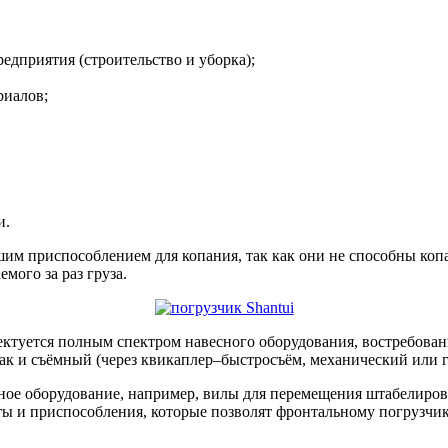
дприятия (строительство и уборка);
риалов;
и.
им приспособлением для копания, так как они не способны копат
мого за раз груза.
ектуется полным спектром навесного оборудования, востребован
так и съёмный (через квикаплер–быстросъём, механический или 
есное оборудование, например, вилы для перемещения штабелир
ты и приспособления, которые позволят фронтальному погрузчик