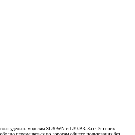
стоит уделить моделям SL30WN и L39-B3. За счёт своих
ободно перемещаться по дорогам общего пользования без