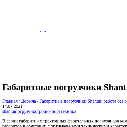
Габаритные погрузчики Shantu
Главная
/
Добыча
/
Габаритные погрузчики Shantui: работа без
14.07.2021
shantui
погрузчик
стройимпорттехника
В серии габаритных трёхтонных фронтальных погрузчиков компа
габаритов в сочетании с оптимальными техническими характер