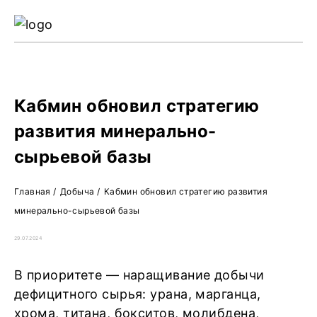
Ре
Жу
О 
Кабмин обновил стратегию
развития минерально-
сырьевой базы
Главная
/
Добыча
/
Кабмин обновил стратегию развития
минерально-сырьевой базы
29.07.2024
В приоритете — наращивание добычи
дефицитного сырья: урана, марганца,
хрома, титана, бокситов, молибдена,