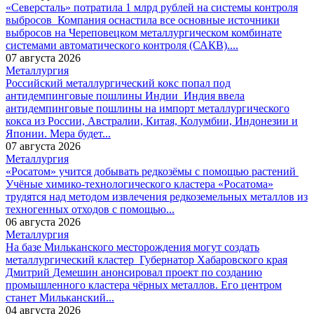
«Северсталь» потратила 1 млрд рублей на системы контроля
выбросов
Компания оснастила все основные источники
выбросов на Череповецком металлургическом комбинате
системами автоматического контроля (САКВ)....
07 августа 2026
Металлургия
Российский металлургический кокс попал под
антидемпинговые пошлины Индии
Индия ввела
антидемпинговые пошлины на импорт металлургического
кокса из России, Австралии, Китая, Колумбии, Индонезии и
Японии. Мера будет...
07 августа 2026
Металлургия
«Росатом» учится добывать редкозёмы с помощью растений
Учёные химико-технологического кластера «Росатома»
трудятся над методом извлечения редкоземельных металлов из
техногенных отходов с помощью...
06 августа 2026
Металлургия
На базе Мильканского месторождения могут создать
металлургический кластер
Губернатор Хабаровского края
Дмитрий Демешин анонсировал проект по созданию
промышленного кластера чёрных металлов. Его центром
станет Мильканский...
04 августа 2026