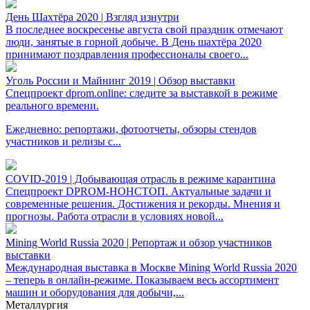
День Шахтёра 2020 | Взгляд изнутри
В последнее воскресенье августа свой праздник отмечают
люди, занятые в горной добыче. В День шахтёра 2020
принимают поздравления профессионалы своего...
Уголь России и Майнинг 2019 | Обзор выставки
Спецпроект dprom.online: следите за выставкой в режиме
реального времени.
Ежедневно: репортажи, фотоотчеты, обзоры стендов
участников и релизы с...
COVID-2019 | Добывающая отрасль в режиме карантина
Спецпроект DPROM-НОНСТОП. Актуальные задачи и
современные решения. Достижения и рекорды. Мнения и
прогнозы. Работа отрасли в условиях новой...
Mining World Russia 2020 | Репортаж и обзор участников
выставки
Международная выставка в Москве Mining World Russia 2020
– теперь в онлайн-режиме. Показываем весь ассортимент
машин и оборудования для добычи,...
Металлургия