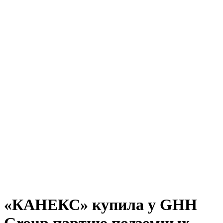
«КАНЕКС» купила у GHH