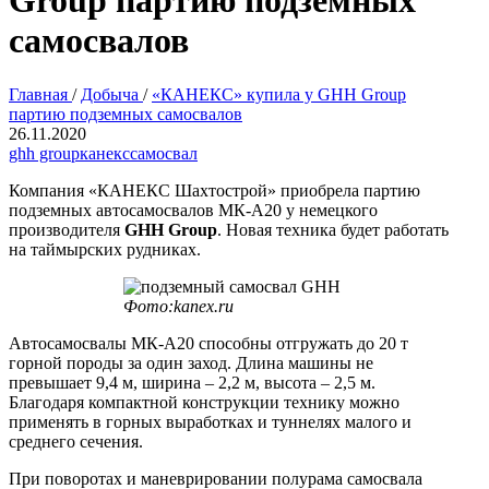
Group партию подземных
самосвалов
Главная
/
Добыча
/
«КАНЕКС» купила у GHH Group
партию подземных самосвалов
26.11.2020
ghh group
канекс
самосвал
Компания «КАНЕКС Шахтострой» приобрела партию
подземных автосамосвалов МК-А20 у немецкого
производителя
GHH Group
. Новая техника будет работать
на таймырских рудниках.
Фото:kanex.ru
Автосамосвалы МК-А20 способны отгружать до 20 т
горной породы за один заход. Длина машины не
превышает 9,4 м, ширина – 2,2 м, высота – 2,5 м.
Благодаря компактной конструкции технику можно
применять в горных выработках и туннелях малого и
среднего сечения.
При поворотах и маневрировании полурама самосвала