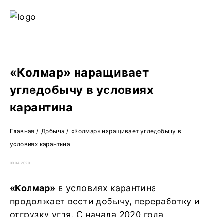
Ре
Жу
О 
«Колмар» наращивает
угледобычу в условиях
карантина
Главная
/
Добыча
/
«Колмар» наращивает угледобычу в
условиях карантина
09.04.2020
«Колмар»
в условиях карантина
продолжает вести добычу, переработку и
отгрузку угля. С начала 2020 года