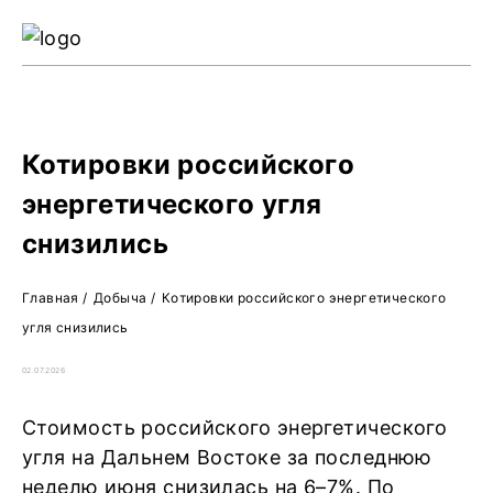
Ре
Жу
О 
Котировки российского
энергетического угля
снизились
Главная
/
Добыча
/
Котировки российского энергетического
угля снизились
02.07.2026
Стоимость российского энергетического
угля на Дальнем Востоке за последнюю
неделю июня снизилась на 6–7%. По