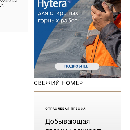
усские ни
ДОМ 2026
ы”,
MiningWorld Russia 2025
Уголь России и Майнинг 2025
Рудник 2024 | Обзор выставки
В помощь шахтёру 2024
Уголь России и Майнинг 2024
Mining World Russia 2024
СВЕЖИЙ НОМЕР
ВСЕ СПЕЦПРОЕКТЫ
Журнал «Нефтегазовая промышленность»
ОТРАCЛЕВАЯ ПРЕССА
Добывающая