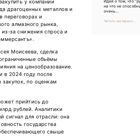
закупить у компании
Идея о том, что “р
Тренды
на что не способн
да драгоценных металлов и
очень...
Интервью
 в переговорах и
Читать материал...
ого алмазного рынка,
Мероприятия
 из-за снижения спроса и
ммерсантъ».
Каталог компаний
сея Моисеева, сделка
 ограниченные объёмы
лияния на ценообразование.
 в 2024 году после
 закупок, по оценкам
может прийтись до
млрд рублей. Аналитики
й сигнал для отрасли: она
товность государства
 обеспечивающего свыше