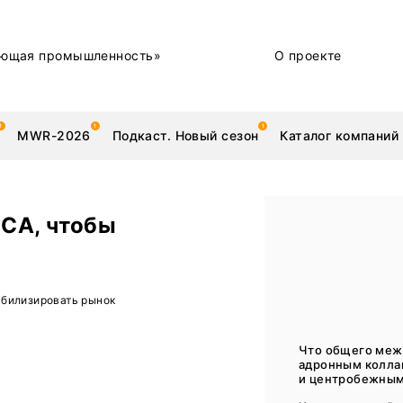
ющая промышленность»
О проекте
MWR-2026
Подкаст. Новый сезон
Каталог компаний
СА, чтобы
металлы
Новости
абилизировать рынок
Техника и технологии
Нашими глазами | Репортажи с предприятий
Что общего меж
адронным колл
Бренд
и центробежным