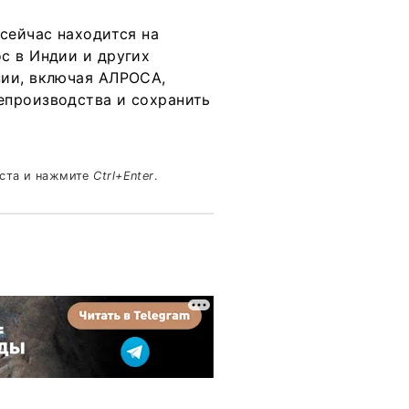
сейчас находится на
с в Индии и других
нии, включая АЛРОСА,
епроизводства и сохранить
кста и нажмите
Ctrl+Enter
.