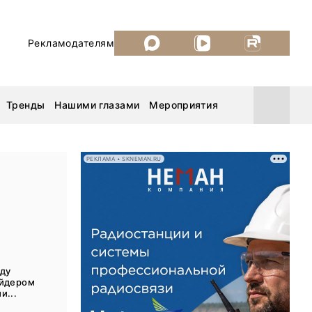
Рекламодателям
Тренды
Нашими глазами
Мероприятия
РЕКЛАМА • SKNEMAN.RU
Уголь России и Майнинг 2026
MiningWorld Russia 2026
ДП Подкаст. Новый сезон
ду
айдером
Рудник 2025
и...