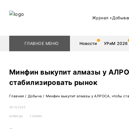
Журнал «Добыва
ГЛАВНОЕ МЕНЮ
Новости
УРиМ 2026
Минфин выкупит алмазы у АЛРО
стабилизировать рынок
Геологоразведка
Редкоземельные 
Главная
/
Добыча
/
Минфин выкупит алмазы у АЛРОСА, чтобы ст
Обогащение
Золото
30.10.2025
Добыча
Уголь
АЛМАЗЫ
ГОХРАН
Металлургия
Нефть