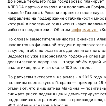
До конца текущего года государство планирует 
АЛРОСА партию алмазов для пополнения Госфон
камней (Гохрана). Решение принято после паузы
направлено на поддержание стабильности миров
который в последние годы испытывает давление
избытка предложения. Об этом
информирует
«Ко
По словам заместителя министра финансов Алек
находится на финальной стадии и предполагает
закупок, чтобы не оказывать дополнительного в
Ведомство уже возобновляло подобные операции
десятилетнего перерыва — тогда объём одной из
аналитиков, достигал около 100 млн долл.
По расчётам экспертов, на алмазы в 2025 году 
половины всех закупок Гохрана — примерно 25 
отмечают, что инициатива Минфина — позитивны
снижает риски падения цен и демонстрирует го
поддерживать стратегического производителя,
90% добычи алмазов в России.