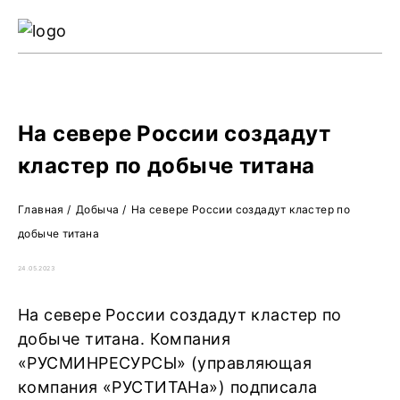
Ре
Жу
О 
На севере России создадут
кластер по добыче титана
Главная
/
Добыча
/
На севере России создадут кластер по
добыче титана
24.05.2023
На севере России создадут кластер по
добыче титана. Компания
«РУСМИНРЕСУРСЫ» (управляющая
компания «РУСТИТАНа») подписала