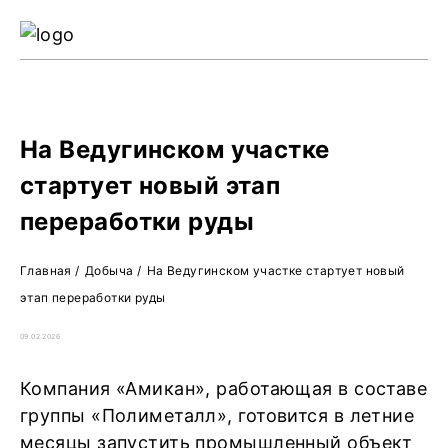
Ре
Жу
О 
На Ведугинском участке
стартует новый этап
переработки руды
Главная
/
Добыча
/
На Ведугинском участке стартует новый
этап переработки руды
09.02.2026
Компания «Амикан», работающая в составе
группы «Полиметалл», готовится в летние
месяцы запустить промышленный объект