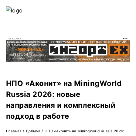
Ре
Жу
РЕКЛАМА
О 
НПО «Аконит» на MiningWorld
Russia 2026: новые
направления и комплексный
подход в работе
Главная
/
Добыча
/
НПО «Аконит» на MiningWorld Russia 2026: