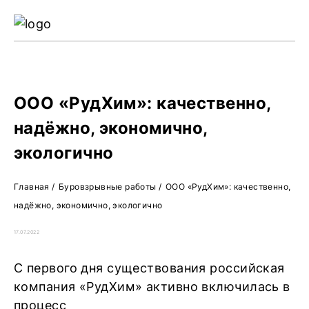
Ре
Жу
О 
ООО «РудХим»: качественно,
надёжно, экономично,
экологично
Главная
/
Буровзрывные работы
/
ООО «РудХим»: качественно,
надёжно, экономично, экологично
17.07.2022
С первого дня существования российская
компания «РудХим» активно включилась в
процесс