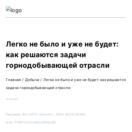
Ре
Жу
О 
Легко не было и уже не будет:
как решаются задачи
горнодобывающей отрасли
Главная
/
Добыча
/
Легко не было и уже не будет: как решаются
задачи горнодобывающей отрасли
25.06.2026
Реклама. АО «НПО «Аконит», ИНН 3525116280
erid: F7NfYUJCUneVcxRNbo9E