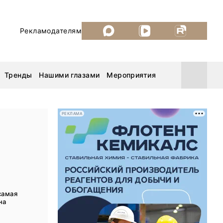
Рекламодателям
Тренды
Нашими глазами
Мероприятия
РЕКЛАМА
Уголь России и Майнинг 2026
MiningWorld Russia 2026
ДП Подкаст. Новый сезон
самая
на
Рудник 2025