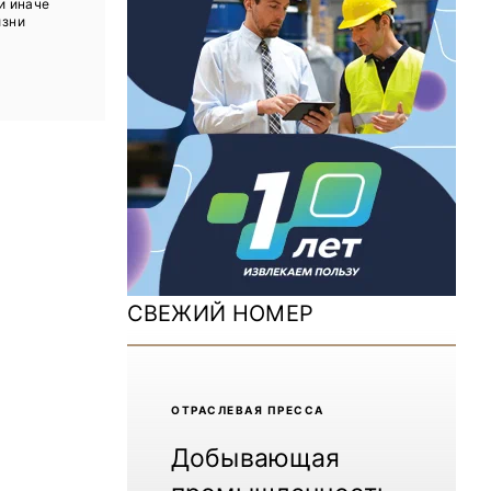
и иначе
ДОМ 2026
изни
MiningWorld Russia 2025
Уголь России и Майнинг 2025
Рудник 2024 | Обзор выставки
В помощь шахтёру 2024
Уголь России и Майнинг 2024
Mining World Russia 2024
СВЕЖИЙ НОМЕР
ВСЕ СПЕЦПРОЕКТЫ
Журнал «Нефтегазовая промышленность»
ОТРАCЛЕВАЯ ПРЕССА
Добывающая