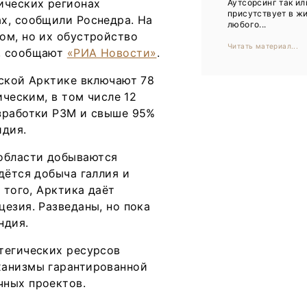
ических регионах
Аутсорсинг так ил
Тренды
присутствует в ж
х, сообщили Роснедра. На
любого...
Интервью
ом, но их обустройство
Читать материал...
й, сообщают
«РИА Новости»
.
Мероприятия
йской Арктике включают 78
ическим, в том числе 12
Каталог компаний
азработки РЗМ и свыше 95%
идия.
области добываются
дётся добыча галлия и
 того, Арктика даёт
езия. Разведаны, но пока
ндия.
тегических ресурсов
ханизмы гарантированной
чных проектов.