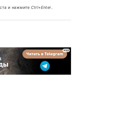
кста и нажмите
Ctrl+Enter
.