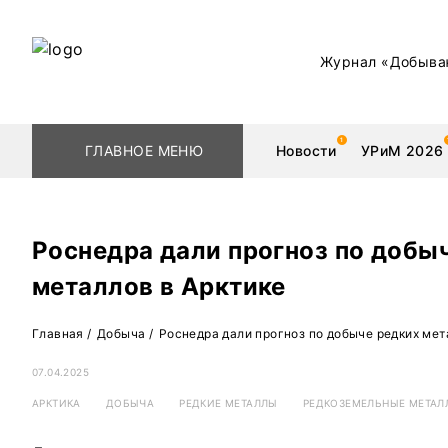
Журнал «Добыва
ГЛАВНОЕ МЕНЮ
Новости
УРиМ 2026
Роснедра дали прогноз по добы
металлов в Арктике
Геологоразведка
Редкоземельные 
Главная
/
Добыча
/
Роснедра дали прогноз по добыче редких мет
Обогащение
Золото
07.04.2025
Добыча
Уголь
АРКТИКА
ДОБЫЧА
РЕДКИЕ МЕТАЛЛЫ
РЕДКОЗЕМЕЛЬНЫЕ МЕТАЛ
Металлургия
Нефть