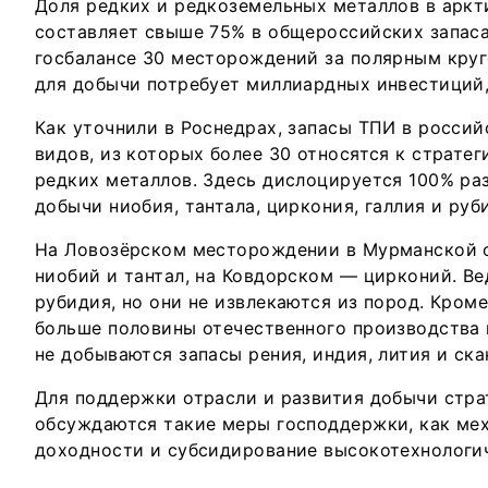
Доля редких и редкоземельных металлов в аркт
составляет свыше 75% в общероссийских запаса
госбалансе 30 месторождений за полярным круг
для добычи потребует миллиардных инвестици
Как уточнили в Роснедрах, запасы ТПИ в росси
видов, из которых более 30 относятся к стратег
редких металлов. Здесь дислоцируется 100% р
добычи ниобия, тантала, циркония, галлия и руб
На Ловозёрском месторождении в Мурманской 
ниобий и тантал, на Ковдорском — цирконий. Ве
рубидия, но они не извлекаются из пород. Кроме
больше половины отечественного производства ц
не добываются запасы рения, индия, лития и ска
Для поддержки отрасли и развития добычи стра
обсуждаются такие меры господдержки, как ме
доходности и субсидирование высокотехнологи