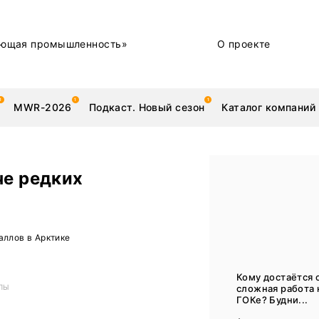
ющая промышленность»
О проекте
MWR-2026
Подкаст. Новый сезон
Каталог компаний
че редких
металлы
Новости
аллов в Арктике
Техника и технологии
Нашими глазами | Репортажи с предприятий
Кому достаётся 
сложная работа 
ЛЫ
Бренд
ГОКе? Будни...