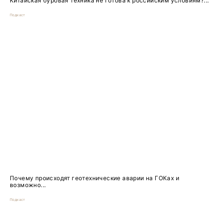
Китайская буровая техника не готова к российским условиям?...
Подкаст
Почему происходят геотехнические аварии на ГОКах и
возможно...
Подкаст