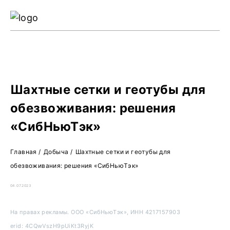
Ре
Жу
О 
Шахтные сетки и геотубы для
обезвоживания: решения
«СибНьюТэк»
Главная
/
Добыча
/
Шахтные сетки и геотубы для
обезвоживания: решения «СибНьюТэк»
04.07.2023
На правах рекламы. ООО «СибНьюТэк», ИНН 4217157903
erid: 4CQwVszH9pUiKt3RyjK