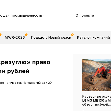
ющая промышленность»
О проекте
MWR-2026
Подкаст. Новый сезон
Каталог компаний
зрезуглю» право
лн рублей
металлы
Новости
во на участок Чексинский за 420
Техника и технологии
Нашими глазами | Репортажи с предприятий
Карьерные экск
LGMG ME130 и M
Бренд
обзор тяжёлой..