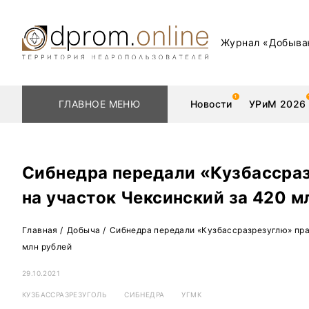
Журнал «Добыва
ГЛАВНОЕ МЕНЮ
Новости
УРиМ 2026
Сибнедра передали «Кузбассра
на участок Чексинский за 420 м
Геологоразведка
Редкоземельные 
Главная
/
Добыча
/
Сибнедра передали «Кузбассразрезуглю» пра
Обогащение
Золото
млн рублей
Добыча
Уголь
29.10.2021
Металлургия
Нефть
КУЗБАССРАЗРЕЗУГОЛЬ
СИБНЕДРА
УГМК