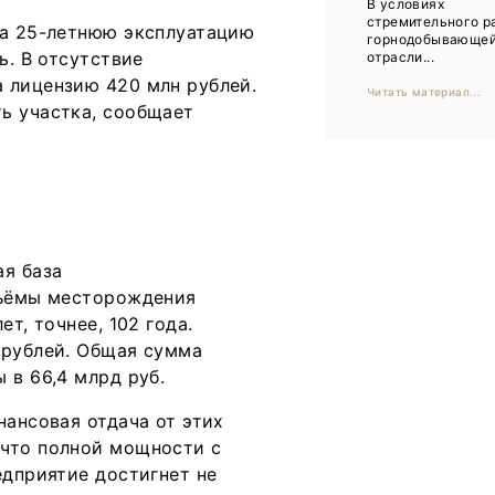
В условиях
Тренды
стремительного р
а 25-летнюю эксплуатацию
горнодобывающе
Интервью
ь. В отсутствие
отрасли...
 лицензию 420 млн рублей.
Читать материал...
Мероприятия
ь участка, сообщает
Каталог компаний
ая база
бъёмы месторождения
т, точнее, 102 года.
 рублей. Общая сумма
 в 66,4 млрд руб.
нансовая отдача от этих
 что полной мощности с
едприятие достигнет не