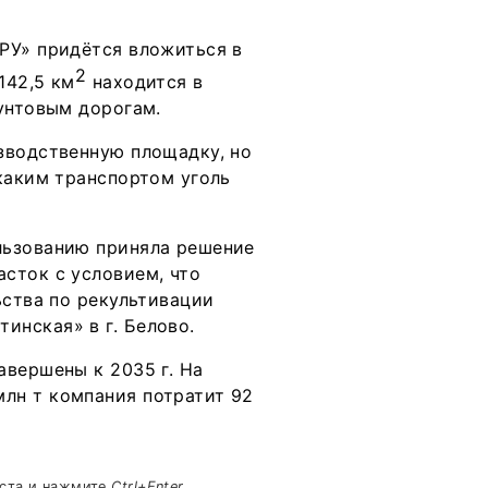
РУ» придётся вложиться в
2
142,5 км
находится в
унтовым дорогам.
зводственную площадку, но
каким транспортом уголь
льзованию приняла решение
сток с условием, что
ьства по рекультивации
нская» в г. Белово.
авершены к 2035 г. На
лн т компания потратит 92
кста и нажмите
Ctrl+Enter
.