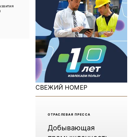
ДОМ 2026
азвития
й
MiningWorld Russia 2025
Уголь России и Майнинг 2025
Рудник 2024 | Обзор выставки
В помощь шахтёру 2024
Уголь России и Майнинг 2024
Mining World Russia 2024
СВЕЖИЙ НОМЕР
ВСЕ СПЕЦПРОЕКТЫ
Журнал «Нефтегазовая промышленность»
ОТРАCЛЕВАЯ ПРЕССА
Добывающая