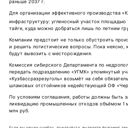
раньше 2037 г.
Для организации эффективного производства «К
инфраструктуру: угленосный участок площадью 
тайге, куда можно добраться лишь по летним гр
Компании предстоит не только обустроить прои
и решить логистические вопросы. Пока неясно, 
будут вывозить с месторождения.
Комиссия сибирского Департамента по недропо
передать подразделению «УГМК» упомянутый уча
«Кузбассразрезуголь» возьмёт на себя обязател
шламовых отстойников недействующей ОФ «Черти
По условиям соглашения, работы должны быть з
ликвидацию промышленных отходов объёмом 1 м
млн руб.
Если вы нашли ошибку, пожалуйста, выделите фрагмент те