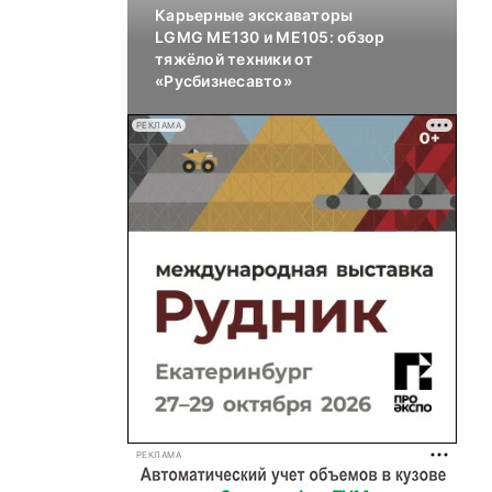
Карьерные экскаваторы
LGMG ME130 и ME105: обзор
тяжёлой техники от
«Русбизнесавто»
РЕКЛАМА
РЕКЛАМА