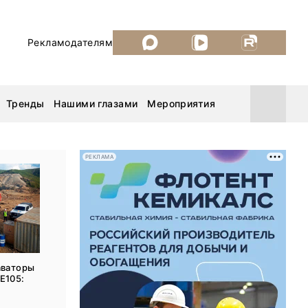
Рекламодателям
Тренды
Нашими глазами
Мероприятия
РЕКЛАМА
Уголь России и Майнинг 2026
MiningWorld Russia 2026
ДП Подкаст. Новый сезон
аваторы
E105:
Рудник 2025
.