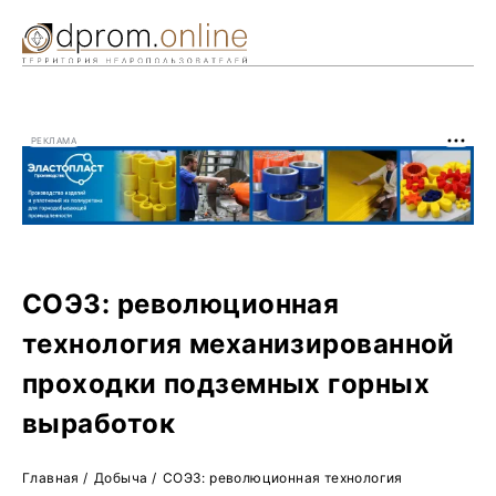
Ре
Жу
РЕКЛАМА
О 
СОЭЗ: революционная
технология механизированной
проходки подземных горных
выработок
Главная
/
Добыча
/
СОЭЗ: революционная технология