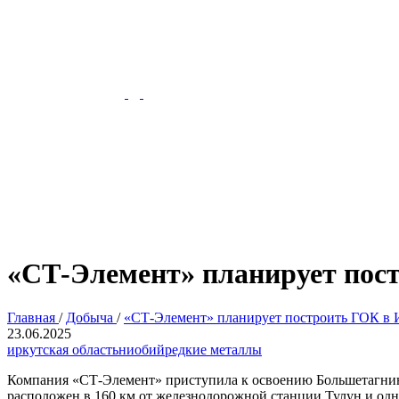
«СТ-Элемент» планирует пос
Главная
/
Добыча
/
«СТ-Элемент» планирует построить ГОК в 
23.06.2025
иркутская область
ниобий
редкие металлы
Компания «СТ-Элемент» приступила к освоению Большетагнинск
расположен в 160 км от железнодорожной станции Тулун и од