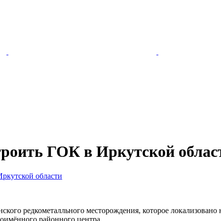
троить ГОК в Иркутской облас
Иркутской области
ого редкометалльного месторождения, которое локализовано на
ноимённого районного центра.