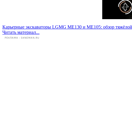
Карьерные экскаваторы LGMG ME130 и ME105: обзор тяжёлой
Читать материал...
РЕКЛАМА • SKNEMAN.RU