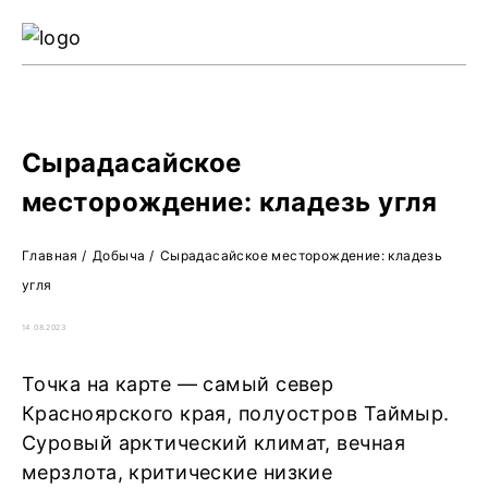
Ре
Жу
О 
Сырадасайское
месторождение: кладезь угля
Главная
/
Добыча
/
Сырадасайское месторождение: кладезь
угля
14.08.2023
Точка на карте — самый север
Красноярского края, полуостров Таймыр.
Суровый арктический климат, вечная
мерзлота, критические низкие