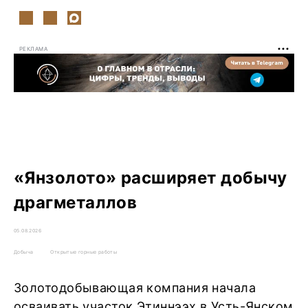
РЕКЛАМА
«Янзолото» расширяет добычу
драгметаллов
05.08.2026
Добыча
Открытые горные работы
Золотодобывающая компания начала
осваивать участок Этиннээх в Усть-Янском