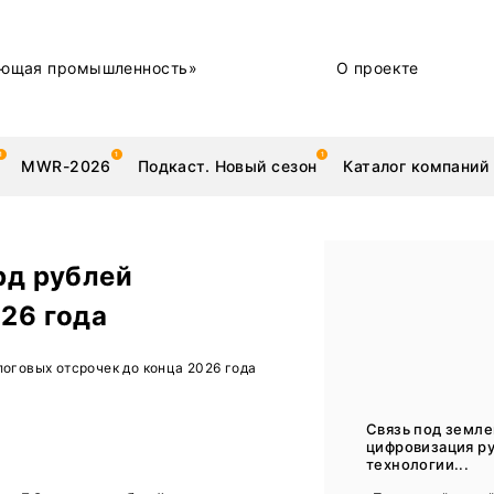
ющая промышленность»
О проекте
MWR-2026
Подкаст. Новый сезон
Каталог компаний
рд рублей
026 года
металлы
Новости
логовых отсрочек до конца 2026 года
Техника и технологии
Нашими глазами | Репортажи с предприятий
Связь под земле
цифровизация ру
Бренд
технологии...