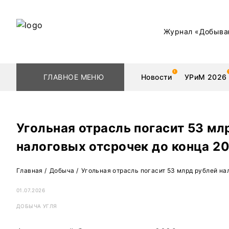
Журнал «Добыва
ГЛАВНОЕ МЕНЮ
Новости
УРиМ 2026
Угольная отрасль погасит 53 мл
налоговых отсрочек до конца 2
Геологоразведка
Редкоземельные 
Главная
/
Добыча
/
Угольная отрасль погасит 53 млрд рублей на
Обогащение
Золото
01.07.2026
Добыча
Уголь
ДОБЫЧА УГЛЯ
Металлургия
Нефть