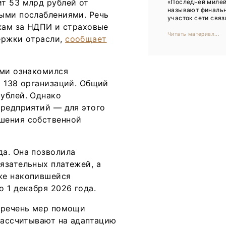
т 53 млрд рублей от
«Последней миле
Тренды
называют финаль
ыми послаблениями. Речь
участок сети связи
Интервью
ежам за НДПИ и страховые
Читать материал...
ержки отрасли,
сообщает
Мероприятия
ыми ознакомился
Каталог компаний
и 138 организаций. Общий
ублей. Однако
предприятий — для этого
шения собственной
а. Она позволила
язательных платежей, а
же накопившейся
 1 декабря 2026 года.
еречень мер помощи
рассчитывают на адаптацию