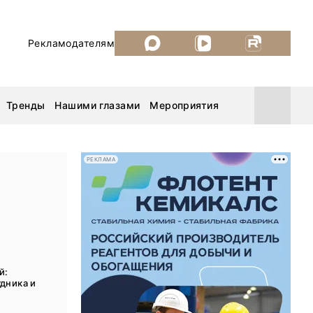
Рекламодателям
Тренды
Нашими глазами
Мероприятия
РЕКЛАМА
Уголь России и Майнинг 2026
MiningWorld Russia 2026
ДП Подкаст. Новый сезон
й:
дника и
Рудник 2025