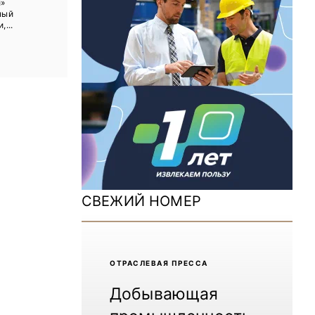
й»
ДОМ 2026
ный
,...
MiningWorld Russia 2025
Уголь России и Майнинг 2025
Рудник 2024 | Обзор выставки
В помощь шахтёру 2024
Уголь России и Майнинг 2024
Mining World Russia 2024
СВЕЖИЙ НОМЕР
ВСЕ СПЕЦПРОЕКТЫ
Журнал «Нефтегазовая промышленность»
ОТРАCЛЕВАЯ ПРЕССА
Добывающая