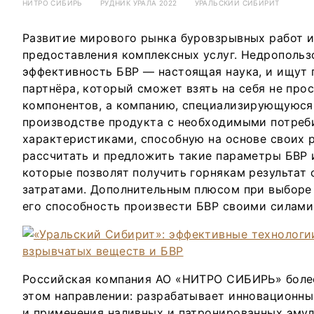
НИТРО СИБИРЬ
РУДНИК УРАЛА 2022
УРАЛЬСКИЙ СИБИРИТ
Развитие мирового рынка буровзрывных работ и
предоставления комплексных услуг. Недропольз
эффективность БВР — настоящая наука, и ищут
партнёра, который сможет взять на себя не про
компонентов, а компанию, специализирующуюся 
производстве продукта с необходимыми потреб
характеристиками, способную на основе своих 
рассчитать и предложить такие параметры БВР 
которые позволят получить горнякам результат
затратами. Дополнительным плюсом при выборе
его способность произвести БВР своими силами
Российская компания АО «НИТРО СИБИРЬ» более
этом направлении: разрабатывает инновационны
и применения наливных и патронированных эму