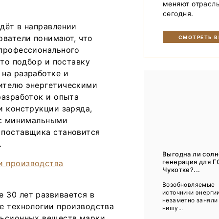
меняют отрасл
Тренды
сегодня.
Интервью
дёт в направлении
ователи понимают, что
СМОТРЕТЬ 
Мероприятия
 профессионального
сто подбор и поставку
на разработке и
Каталог компаний
ителю энергетическими
разработок и опыта
и конструкции заряда,
 с минимальными
 поставщика становится
.
Выгодна ли сол
генерация для Г
Чукотке?...
Возобновляемые
источники энерги
 30 лет развивается в
незаметно заняли
е технологии производства
нишу...
льсионных веществ марки