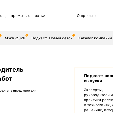
ющая промышленность»
О проекте
MWR-2026
Подкаст. Новый сезон
Каталог компаний
одитель
металлы
Новости
Подкаст: но
абот
выпуски
Техника и технологии
Эксперты,
одитель продукции для
руководители и
Нашими глазами | Репортажи с предприятий
практики расс
о технологиях,
Бренд
решениях, кот