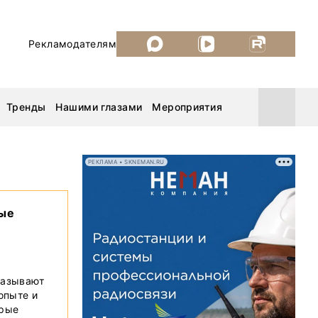
Рекламодателям
Тренды
Нашими глазами
Мероприятия
РЕКЛАМА • SKNEMAN.RU
Уголь России и Майнинг 2026
вые
MiningWorld Russia 2026
ДП Подкаст. Новый сезон
казывают
 опыте и
Рудник 2025
орые