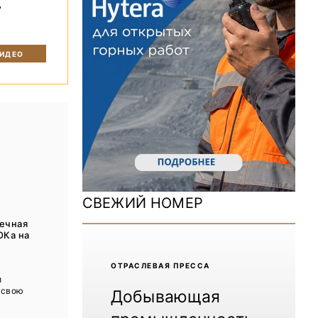
ь
ДОМ 2026
MiningWorld Russia 2025
ВИДЕО
Уголь России и Майнинг 2025
Рудник 2024 | Обзор выставки
В помощь шахтёру 2024
Уголь России и Майнинг 2024
Mining World Russia 2024
СВЕЖИЙ НОМЕР
ВСЕ СПЕЦПРОЕКТЫ
нечная
ОКа на
Журнал «Нефтегазовая промышленность»
ОТРАCЛЕВАЯ ПРЕССА
и
 свою
Добывающая