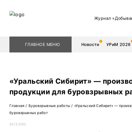
Журнал «Добыва
ГЛАВНОЕ МЕНЮ
Новости
УРиМ 2026
«Уральский Сибирит» — произв
Геологоразведка
Редкоземельные 
продукции для буровзрывных р
Обогащение
Золото
Главная
/
Буровзрывные работы
/
«Уральский Сибирит» — произв
Добыча
Уголь
буровзрывных работ
Металлургия
Нефть
23.12.2022