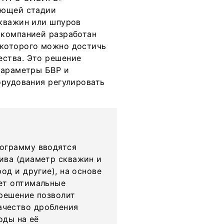
ающей стадии
скважин или шпуров
 компанией разработан
которого можно достичь
ства. Это решение
параметры БВР и
орудования регулировать
рограмму вводятся
ива (диаметр скважин и
од и другие), на основе
ет оптимальные
 решение позволит
ачество дробления
оды на её