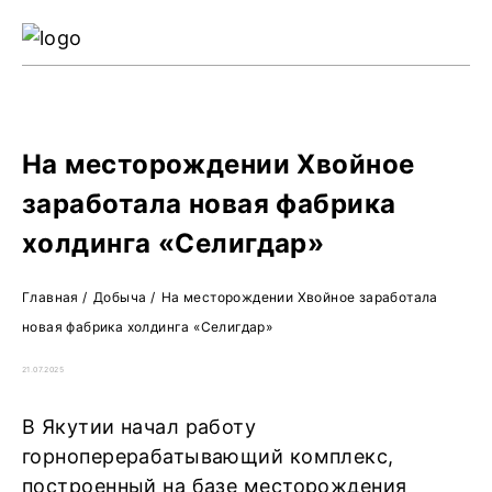
Ре
Жу
О 
На месторождении Хвойное
заработала новая фабрика
холдинга «Селигдар»
Главная
/
Добыча
/
На месторождении Хвойное заработала
новая фабрика холдинга «Селигдар»
21.07.2025
В Якутии начал работу
горноперерабатывающий комплекс,
построенный на базе месторождения