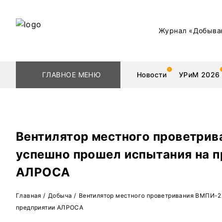
Журнал «Добыва
ГЛАВНОЕ МЕНЮ
Новости
УРиМ 2026
Вентилятор местного проветри
Геологоразведка
Редкоземельные 
успешно прошел испытания на 
Обогащение
Золото
АЛРОСА
Добыча
Уголь
Главная
/
Добыча
/
Вентилятор местного проветривания ВМПИ-2
Металлургия
Нефть
предприятии АЛРОСА