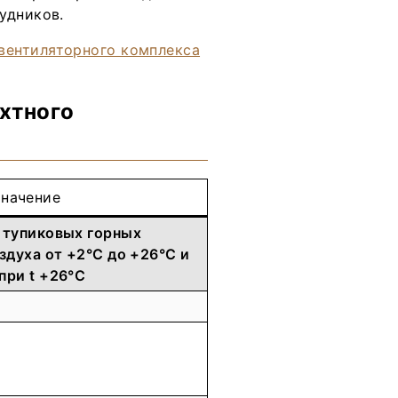
удников.
хтного
Значение
 тупиковых горных
здуха от +2°С до +26°С и
при t +26°С