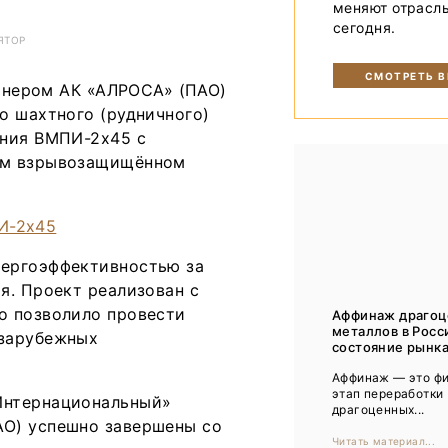
меняют отрасл
Тренды
сегодня.
ЯТОР
Интервью
СМОТРЕТЬ 
ртнером АК «АЛРОСА» (ПАО)
Мероприятия
о шахтного (рудничного)
ания ВМПИ-2х45 с
Каталог компаний
ом взрывозащищённом
нергоэффективностью за
я. Проект реализован с
о позволило провести
Аффинаж драго
металлов в Росс
 зарубежных
состояние рынка,
Аффинаж ― это ф
этап переработки
Интернациональный»
драгоценных...
О) успешно завершены со
Читать материал...