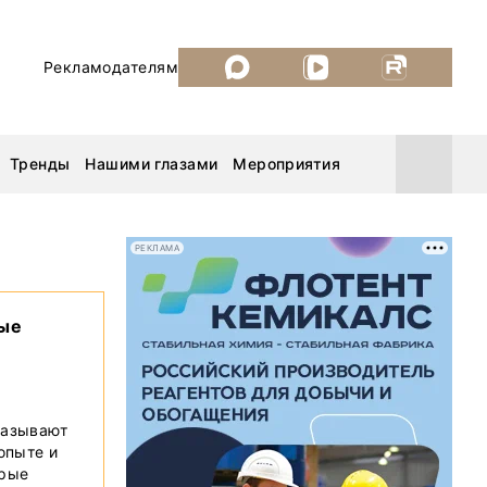
Рекламодателям
Тренды
Нашими глазами
Мероприятия
РЕКЛАМА
Уголь России и Майнинг 2026
вые
MiningWorld Russia 2026
ДП Подкаст. Новый сезон
казывают
 опыте и
Рудник 2025
орые