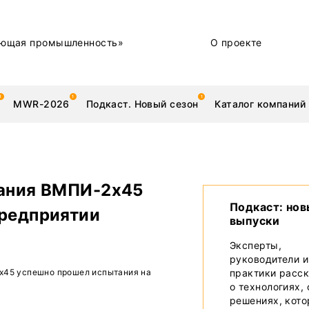
ющая промышленность»
О проекте
MWR-2026
Подкаст. Новый сезон
Каталог компаний
вания ВМПИ-2х45
металлы
Новости
Подкаст: но
предприятии
выпуски
Техника и технологии
Эксперты,
руководители и
Нашими глазами | Репортажи с предприятий
х45 успешно прошел испытания на
практики расс
о технологиях,
Бренд
решениях, кот