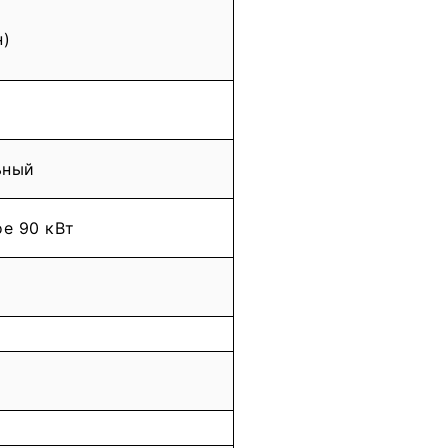
н)
ьный
ое 90 кВт