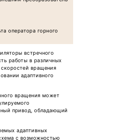
ьта оператора горного
тиляторы встречного
ть работы в различных
 скоростей вращения
зовании адаптивного
ечного вращения может
гулируемого
рный привод, обладающий
яемых адаптивных
 схема с возможностью