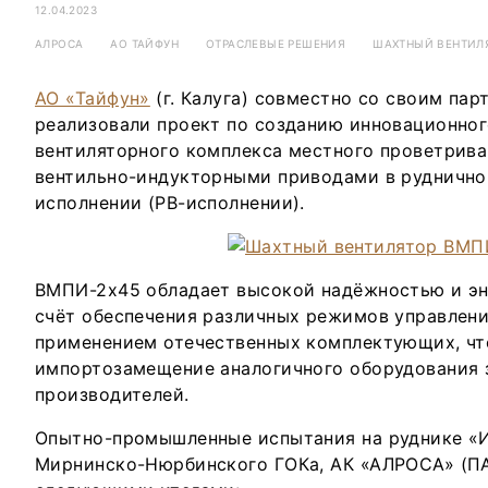
12.04.2023
АЛРОСА
АО ТАЙФУН
ОТРАСЛЕВЫЕ РЕШЕНИЯ
ШАХТНЫЙ ВЕНТИЛ
АО «Тайфун»
(г. Калуга) совместно со своим па
реализовали проект по созданию инновационног
вентиляторного комплекса местного проветрив
вентильно-индукторными приводами в рудничн
исполнении (РВ-исполнении).
ВМПИ-2х45 обладает высокой надёжностью и э
счёт обеспечения различных режимов управлени
применением отечественных комплектующих, чт
импортозамещение аналогичного оборудования
производителей.
Опытно-промышленные испытания на руднике «
Мирнинско-Нюрбинского ГОКа, АК «АЛРОСА» (ПА