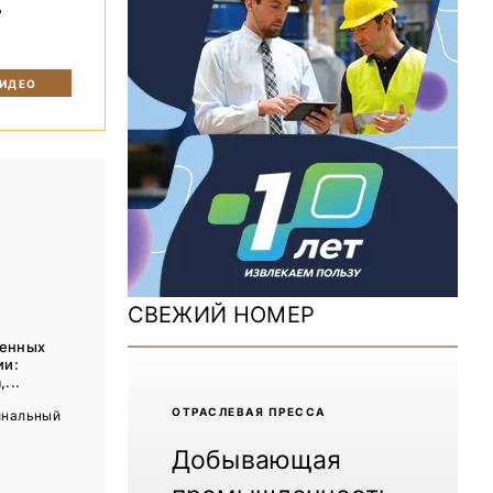
ь
ДОМ 2026
MiningWorld Russia 2025
ВИДЕО
Уголь России и Майнинг 2025
Рудник 2024 | Обзор выставки
В помощь шахтёру 2024
Уголь России и Майнинг 2024
Mining World Russia 2024
СВЕЖИЙ НОМЕР
ВСЕ СПЕЦПРОЕКТЫ
ценных
ии:
...
Журнал «Нефтегазовая промышленность»
ОТРАCЛЕВАЯ ПРЕССА
инальный
Добывающая