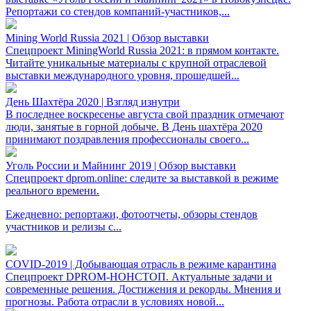
Репортажи со стендов компаний-участников,...
Mining World Russia 2021 | Обзор выставки
Спецпроект MiningWorld Russia 2021: в прямом контакте.
Читайте уникальные материалы с крупной отраслевой
выставки международного уровня, прошедшей...
День Шахтёра 2020 | Взгляд изнутри
В последнее воскресенье августа свой праздник отмечают
люди, занятые в горной добыче. В День шахтёра 2020
принимают поздравления профессионалы своего...
Уголь России и Майнинг 2019 | Обзор выставки
Спецпроект dprom.online: следите за выставкой в режиме
реального времени.
Ежедневно: репортажи, фотоотчеты, обзоры стендов
участников и релизы с...
COVID-2019 | Добывающая отрасль в режиме карантина
Спецпроект DPROM-НОНСТОП. Актуальные задачи и
современные решения. Достижения и рекорды. Мнения и
прогнозы. Работа отрасли в условиях новой...