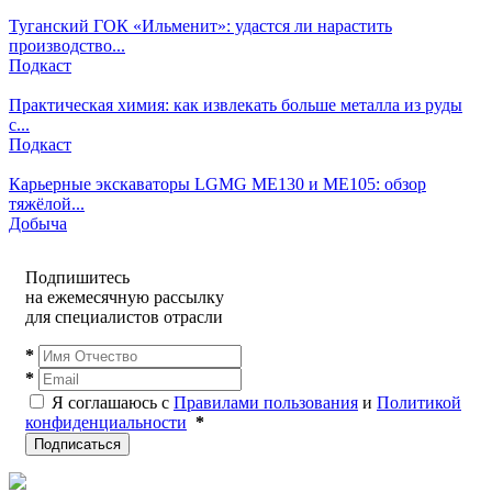
Туганский ГОК «Ильменит»: удастся ли нарастить
производство...
Подкаст
Практическая химия: как извлекать больше металла из руды
с...
Подкаст
Карьерные экскаваторы LGMG ME130 и ME105: обзор
тяжёлой...
Добыча
Подпишитесь
на ежемесячную рассылку
для специалистов отрасли
*
*
Я соглашаюсь с
Правилами пользования
и
Политикой
конфиденциальности
*
Подписаться