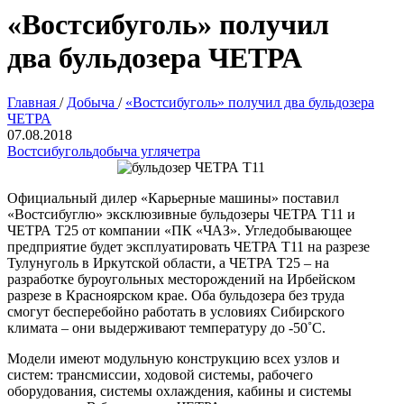
«Востсибуголь» получил
два бульдозера ЧЕТРА
Главная
/
Добыча
/
«Востсибуголь» получил два бульдозера
ЧЕТРА
07.08.2018
Востсибуголь
добыча угля
четра
Официальный дилер «Карьерные машины» поставил
«Востсибуглю» эксклюзивные бульдозеры ЧЕТРА Т11 и
ЧЕТРА Т25 от компании «ПК «ЧАЗ». Угледобывающее
предприятие будет эксплуатировать ЧЕТРА Т11 на разрезе
Тулунуголь в Иркутской области, а ЧЕТРА Т25 – на
разработке буроугольных месторождений на Ирбейском
разрезе в Красноярском крае. Оба бульдозера без труда
смогут бесперебойно работать в условиях Сибирского
климата – они выдерживают температуру до -50˚С.
Модели имеют модульную конструкцию всех узлов и
систем: трансмиссии, ходовой системы, рабочего
оборудования, системы охлаждения, кабины и системы