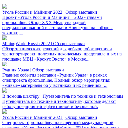
Уголь России и Майнинг 2022 | Обзор выставки
Проект «Уголь России и Майнинг – 2022» глазами
dprom.online. Обзор XXX Международной
специализированной выставки в Новокузнецке: обзоры
техники,...
MiningWorld Russia 2022 | Обзор выставки
Обзор технических решений для добычи, обогащения и
транспортировки полезных ископаемых, представленных на
площадке МВЦ «Крокус Экспо» в Москве....
Рудник Урала | Обзор выставки
Главные события выставки «Рудник Урала» в рамках
спецпроекта dprom.online. Полный обзор мероприятия:
«живые» материалы об участниках и их решениях -...
В помощь шахтёру | Путеводитель по технике и технологиям
Путеводитель по технике и технологиям, которые делают
работу предприятий эффективной и безопасной.
Уголь России и Майнинг 2021 | Обзор выставки
Спецпроект dprom.online, посвящённый международной
выставке «Уголь России и Майнинг 2021» в Новокузнецке.