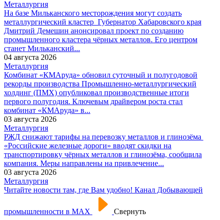
Металлургия
На базе Мильканского месторождения могут создать
металлургический кластер
Губернатор Хабаровского края
Дмитрий Демешин анонсировал проект по созданию
промышленного кластера чёрных металлов. Его центром
станет Мильканский...
04 августа 2026
Металлургия
Комбинат «КМАруда» обновил суточный и полугодовой
рекорды производства
Промышленно-металлургический
холдинг (ПМХ) опубликовал производственные итоги
первого полугодия. Ключевым драйвером роста стал
комбинат «КМАруда» в...
03 августа 2026
Металлургия
РЖД снижают тарифы на перевозку металлов и глинозёма
«Российские железные дороги» вводят скидки на
транспортировку чёрных металлов и глинозёма, сообщила
компания. Меры направлены на привлечение...
03 августа 2026
Металлургия
Читайте новости там, где Вам удобно! Канал Добывающей
промышленности в МАХ
Свернуть