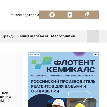
Рекламодателям
Тренды
Нашими глазами
Мероприятия
РЕКЛАМА
Уголь России и Майнинг 2026
MiningWorld Russia 2026
ДП Подкаст. Новый сезон
льной
рядной
Рудник 2025
ИМ