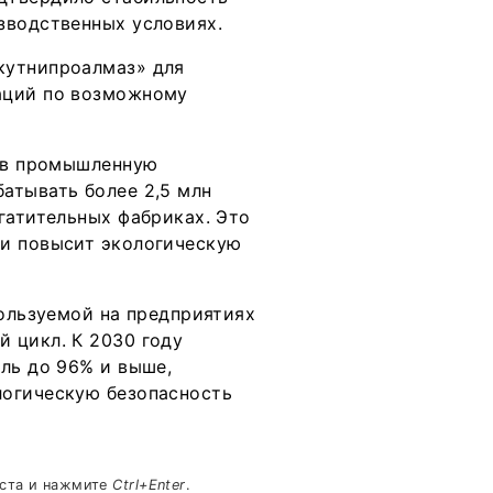
зводственных условиях.
кутнипроалмаз» для
аций по возможному
а в промышленную
атывать более 2,5 млн
гатительных фабриках. Это
 и повысит экологическую
пользуемой на предприятиях
 цикл. К 2030 году
ль до 96% и выше,
логическую безопасность
кста и нажмите
Ctrl+Enter
.