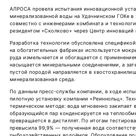
АЛРОСА провела испытания инновационной уста
минерализованной воды на Удачнинском ГОКе в 
совместно с инженерами комбината и технолог
резидентом «Сколково» через Центр инноваций 
Разработка технологии обусловлена спецификой
на обогатительных фабриках используется мокр
руда измельчается и обогащается с применение
насыщается минеральными соединениями, а зат
пустой породой направляется в хвостохранилищ
минерализованная среда.
По данным пресс-службы компании, в ходе исп
пилотную установку компании «Реиннольц». Тех
термическом методе: вода мгновенно закипает в
образующийся пар конденсируется на теплообм
превращается в дистиллят. По итогам тестиров
превысила 99,9% — полученная вода соответств
рыбохозяйственных водоёмов. Оборудование по