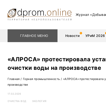
Журнал «Добыва
ГЛАВНОЕ МЕНЮ
Новости
УРиМ 2026
«АЛРОСА» протестировала уста
очистки воды на производстве
Геологоразведка
Редкоземельные 
Главная
/
Горная промышленность
/
«АЛРОСА» протестировала у
Обогащение
Золото
производстве
Добыча
Уголь
17.02.2026
Металлургия
Нефть
ОЧИСТКА ВОД
ЭКОЛОГИЯ