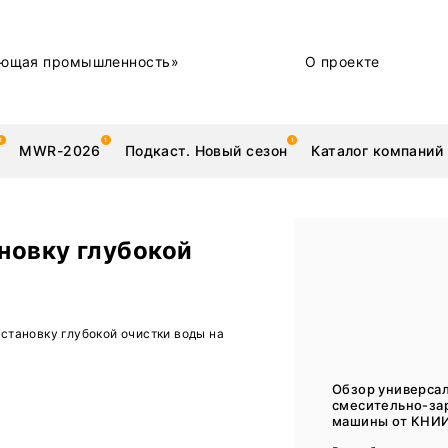
ющая промышленность»
О проекте
MWR-2026
Подкаст. Новый сезон
Каталог компаний
новку глубокой
металлы
Новости
становку глубокой очистки воды на
Техника и технологии
Нашими глазами | Репортажи с предприятий
Обзор универса
смесительно-за
Бренд
машины от КНИ