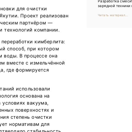
Разработка смеси
Тренды
зарядной техники н
новки для очистки
Интервью
Якутии. Проект реализован
Читать материал...
ическим партнёром —
Мероприятия
и технологий компании.
 переработки кимберлита:
Каталог компаний
ый способ, при котором
м воды. В процессе она
ем вместе с измельчённой
а, где формируется
ытаний использовали
нология основана на
 условиях вакуума,
енных поверхностях и
ания степень очистки
ует нормативам для
дтвердило стабильность