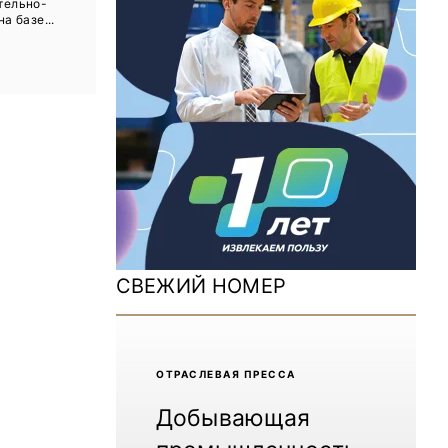
тельно-
ДОМ 2026
а базе...
MiningWorld Russia 2025
Уголь России и Майнинг 2025
Рудник 2024 | Обзор выставки
В помощь шахтёру 2024
Уголь России и Майнинг 2024
Mining World Russia 2024
СВЕЖИЙ НОМЕР
ВСЕ СПЕЦПРОЕКТЫ
Журнал «Нефтегазовая промышленность»
ОТРАCЛЕВАЯ ПРЕССА
Добывающая