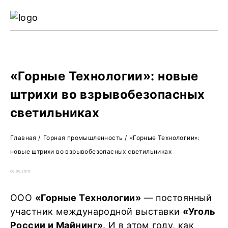
Ре
Жу
О 
«Горные Технологии»: новые
штрихи во взрывобезопасных
светильниках
Главная
/
Горная промышленность
/
«Горные Технологии»:
новые штрихи во взрывобезопасных светильниках
06.06.2019
ООО
«Горные Технологии»
— постоянный
участник международной выставки
«Уголь
России и Майнинг»
. И в этом году, как