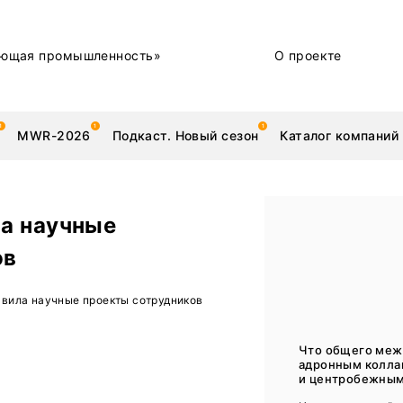
ющая промышленность»
О проекте
MWR-2026
Подкаст. Новый сезон
Каталог компаний
а научные
ов
металлы
Новости
вила научные проекты сотрудников
Техника и технологии
Нашими глазами | Репортажи с предприятий
Что общего меж
адронным колл
Бренд
и центробежным