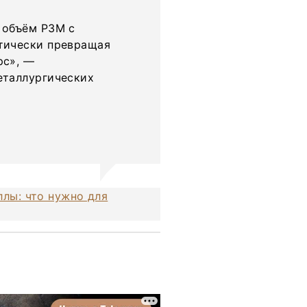
 объём РЗМ с
тически превращая
рс», —
еталлургических
лы: что нужно для