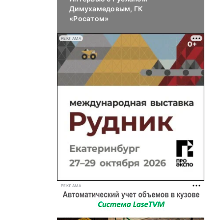
Димухамедовым, ГК
«Росатом»
РЕКЛАМА
РЕКЛАМА