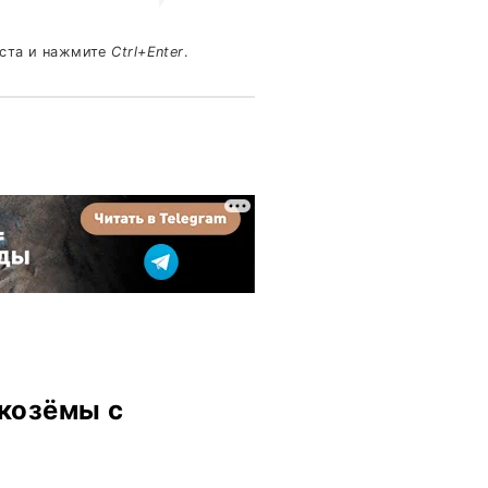
кста и нажмите
Ctrl+Enter
.
козёмы с