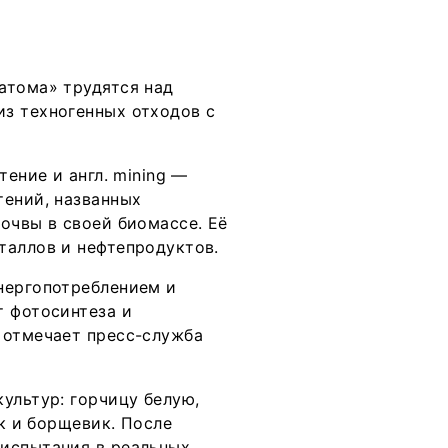
атома» трудятся над
з техногенных отходов с
тение и англ. mining —
тений, названных
очвы в своей биомассе. Её
таллов и нефтепродуктов.
нергопотреблением и
т фотосинтеза и
 отмечает пресс-служба
ультур: горчицу белую,
ик и борщевик. После
 испытания в реальных