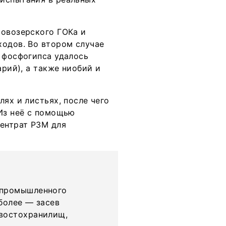
Ловозерского ГОКа и
ходов. Во втором случае
 фосфогипса удалось
арий), а также ниобий и
ях и листьях, после чего
 Из неё с помощью
ентрат РЗМ для
 промышленного
более — засев
хвостохранилищ,