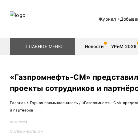
Журнал «Добыва
ГЛАВНОЕ МЕНЮ
Новости
УРиМ 2026
«Газпромнефть-СМ» представил
проекты сотрудников и партнёр
Геологоразведка
Редкоземельные 
Главная
/
Горная промышленность
/
«Газпромнефть-СМ» предста
Обогащение
Золото
и партнёров
Добыча
Уголь
04.10.2024
Металлургия
Нефть
ГАЗПРОМНЕФТЬ-СМ