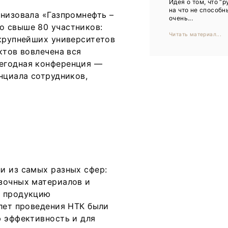
Идея о том, что “р
Тренды
на что не способн
анизовала «Газпромнефть –
очень...
Интервью
о свыше 80 участников:
Читать материал...
 крупнейших университетов
Мероприятия
ктов вовлечена вся
егодная конференция —
нциала сотрудников,
Каталог компаний
и из самых разных сфер:
зочных материалов и
ь продукцию
 лет проведения НТК были
ю эффективность и для