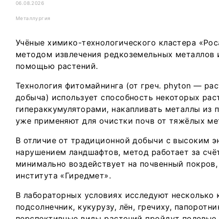
06.08.2026
Металлургия
Учёные химико-технологического кластера «Рос
методом извлечения редкоземельных металлов и
помощью растений.
Технология фитомайнинга (от греч. phyton — рас
добыча) использует способность некоторых рас
гипераккумуляторами, накапливать металлы из п
уже применяют для очистки почв от тяжёлых ме
В отличие от традиционной добычи с высоким э
нарушением ландшафтов, метод работает за счё
минимально воздействует на почвенный покров,
института «Гиредмет».
В лабораторных условиях исследуют несколько к
подсолнечник, кукурузу, лён, гречиху, папоротн
перспективные виды растений пройдут полевые