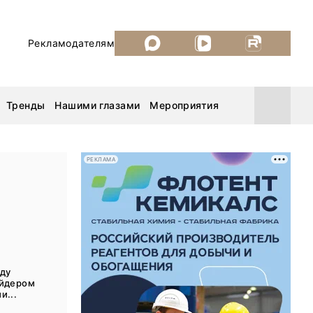
Рекламодателям
Тренды
Нашими глазами
Мероприятия
РЕКЛАМА
Уголь России и Майнинг 2026
MiningWorld Russia 2026
ДП Подкаст. Новый сезон
ду
айдером
Рудник 2025
и...