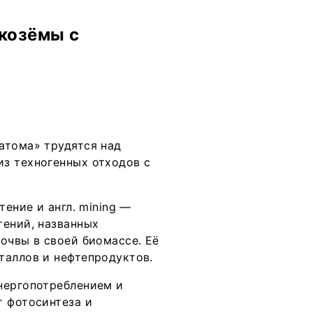
козёмы с
атома» трудятся над
з техногенных отходов с
тение и англ. mining —
тений, названных
очвы в своей биомассе. Её
таллов и нефтепродуктов.
нергопотреблением и
т фотосинтеза и