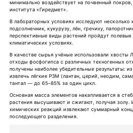
минимально воздействует на почвенный покров,
института «Гиредмет».
В лабораторных условиях исследуют несколько к
подсолнечник, кукурузу, лён, гречиху, папоротн
перспективные виды растений пройдут полевые
климатических условиях.
В качестве сырья учёные использовали хвосты 
отходы фосфогипса с различных техногенных от
получены наиболее убедительные результаты: из
извлечь лёгкие РЗМ (лантан, церий, неодим, сам
тантал — до 65–85% за один цикл.
Основная масса элементов накапливается в стебл
растения высушивают и сжигают, получая золу.
химических реакций извлекают суммарный конц
последующего разделения.