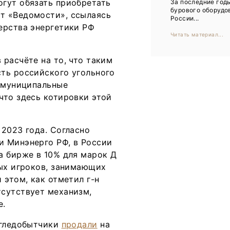
гут обязать приобретать
За последние год
Тренды
бурового оборудо
т «Ведомости», ссылаясь
России...
Интервью
ерства энергетики РФ
Читать материал...
Мероприятия
расчёте на то, что таким
ть российского угольного
Каталог компаний
и муниципальные
что здесь котировки этой
2023 года. Согласно
и Минэнерго РФ, в России
а бирже в 10% для марок Д
ных игроков, занимающих
 этом, как отметил г-н
сутствует механизм,
е.
угледобытчики
продали
на