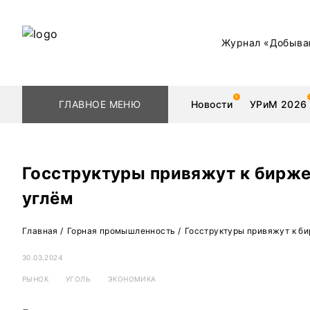
Журнал «Добыва
ГЛАВНОЕ МЕНЮ
Новости
УРиМ 2026
Госструктуры привяжут к бирже
углём
Геологоразведка
Редкоземельные 
Главная
/
Горная промышленность
/
Госструктуры привяжут к б
Обогащение
Золото
30.03.2024
Добыча
Уголь
РЫНОК
УГОЛЬ
ЭКОНОМИКА
Металлургия
Нефть