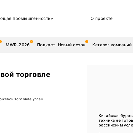
ющая промышленность»
О проекте
MWR-2026
Подкаст. Новый сезон
Каталог компаний
вой торговле
металлы
Новости
иржевой торговле углём
Техника и технологии
Нашими глазами | Репортажи с предприятий
Китайская буров
техника не готов
Бренд
российским усло