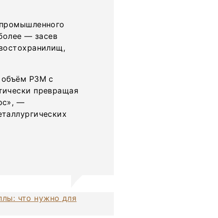
 промышленного
более — засев
хвостохранилищ,
 объём РЗМ с
тически превращая
рс», —
еталлургических
лы: что нужно для