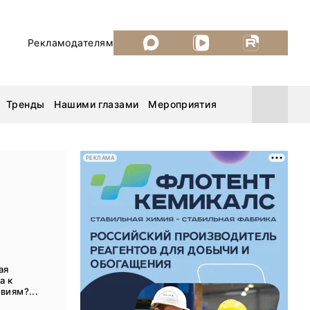
Рекламодателям
Тренды
Нашими глазами
Мероприятия
РЕКЛАМА
Уголь России и Майнинг 2026
MiningWorld Russia 2026
ДП Подкаст. Новый сезон
ая
а к
Рудник 2025
виям?...