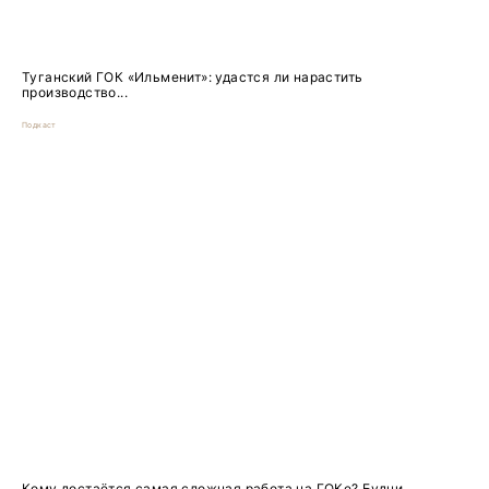
Туганский ГОК «Ильменит»: удастся ли нарастить
производство...
Подкаст
Кому достаётся самая сложная работа на ГОКе? Будни...