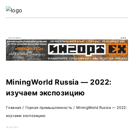
Ре
Жу
РЕКЛАМА
О 
MiningWorld Russia — 2022:
изучаем экспозицию
Главная
/
Горная промышленность
/
MiningWorld Russia — 2022:
изучаем экспозицию
26.04.2022