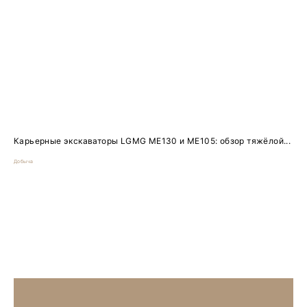
Карьерные экскаваторы LGMG ME130 и ME105: обзор тяжёлой...
Добыча