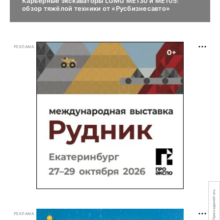
Карьерные экскаваторы LGMG ME130 и ME105:
обзор тяжёлой техники от «Русбизнесавто»
РЕКЛАМА
Присоединяйтесь
РЕКЛАМА