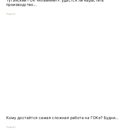
Туганский ГОК «Ильменит»: удастся ли нарастить
производство...
Подкаст
Кому достаётся самая сложная работа на ГОКе? Будни...
Подкаст